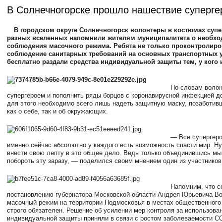
В Солнечногорске прошло нашествие суперге
В городском округе Солнечногорск волонтеры в костюмах супе
разных вселенных напомнили жителям муниципалитета о необхо
соблюдения масочного режима. Ребята не только проконтролир
соблюдение санитарных требований на основных транспортных у
бесплатно раздали средства индивидуальной защиты тем, у кого 
По словам волон
супергероем и пополнить ряды борцов с коронавирусной инфекцией д
для этого необходимо всего лишь надеть защитную маску, позаботи
как о себе, так и об окружающих.
— Все супергеро
именно сейчас абсолютно у каждого есть возможность спасти мир. Н
внести свою лепту в это общее дело. Ведь только объединившись м
побороть эту заразу, — поделился своим мнением один из участников
Напомним, что с
постановлению губернатора Московской области Андрея Юрьевича Во
масочный режим на территории Подмосковья в местах общественного
строго обязателен. Решение об усилении мер контроля за использова
индивидуальной защиты приняли в связи с ростом заболеваемости С