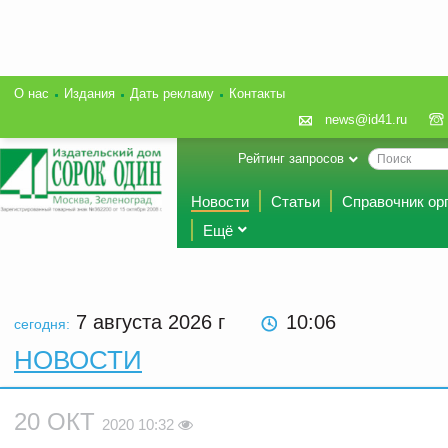
О нас
Издания
Дать рекламу
Контакты
news@id41.ru
Рейтинг запросов
Новости
Статьи
Справочник ор
Ещё
7 августа 2026
г
10:06
сегодня:
НОВОСТИ
20 ОКТ
2020 10:32