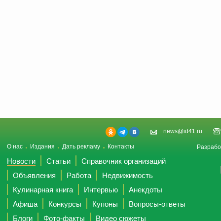
news@id41.ru
О нас
Издания
Дать рекламу
Контакты
Разрабо
Новости
Статьи
Справочник организаций
Объявления
Работа
Недвижимость
Кулинарная книга
Интервью
Анекдоты
Афиша
Конкурсы
Купоны
Вопросы-ответы
Блоги
Фото-факты
Видео сюжеты