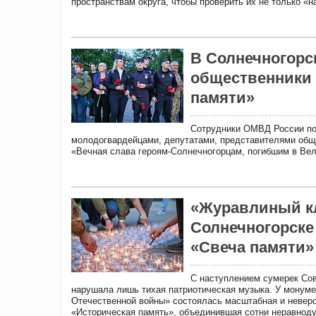
пространствам округа, чтобы проверить их не только «на
В Солнечногорс
общественники 
памяти»
Сотрудники ОМВД России по 
молодогвардейцами, депутатами, представителями общ
«Вечная слава героям-Солнечногорцам, погибшим в Вел
«Журавлиный кл
Солнечногорске
«Свеча памяти»
С наступлением сумерек Сов
нарушала лишь тихая патриотическая музыка. У монуме
Отечественной войны» состоялась масштабная и неверо
«Историческая память», объединившая сотни неравноду