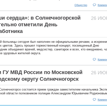
Общество
Коммен
ши сердца»: в Солнечногорской
26 И
тельно отметили День
аботника
й больницы сегодня был наполнен не официальными речами, а искренн
х цветов. Здесь прошел торжественный концерт, посвященный Дню
дник объединил врачей, медсестер, санитарок и всех, кто ежедневно, ч
е здоровья жителей округа.
Коммен
 ГУ МВД России по Московской
26 И
одскому округу Солнечногорск
 Солнечногорск состоится прием граждан заместителем начальника Эксп
ской области полковником полиции Александром Юрьевичем Родионовы
Коммен