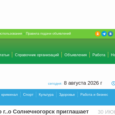
использования
Правила подачи объявлений
татьи
Справочник организаций
Объявления
Работа
Н
8 августа 2026
г
сегодня:
и криминал
Спорт
Культура
Здоровье
Работа и бизнес
 г..о Солнечногорск приглашает
30 И