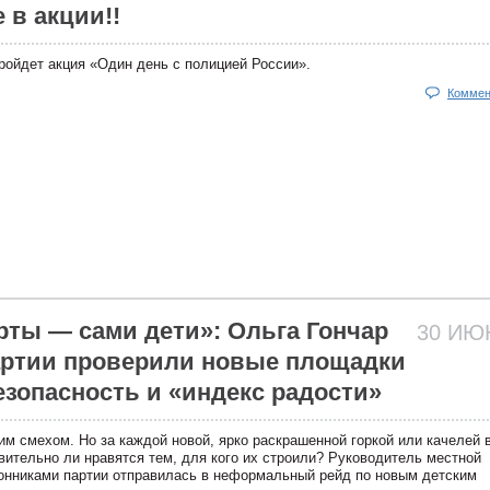
 в акции!!
пройдет акция «Один день с полицией России».
Коммен
рты — сами дети»: Ольга Гончар
30 И
артии проверили новые площадки
езопасность и «индекс радости»
м смехом. Но за каждой новой, ярко раскрашенной горкой или качелей 
твительно ли нравятся тем, для кого их строили? Руководитель местной
ронниками партии отправилась в неформальный рейд по новым детским