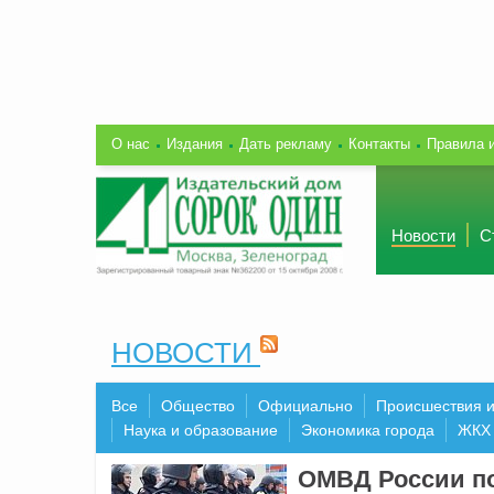
О нас
Издания
Дать рекламу
Контакты
Правила 
Новости
С
НОВОСТИ
Все
Общество
Официально
Происшествия 
Наука и образование
Экономика города
ЖКХ
ОМВД России по