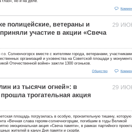
 глаз», но и на деле.
Коммен
ке полицейские, ветераны и
29 И
приняли участие в акции «Свеча
г.о. Солненчогорск вместе с жителями города, ветеранами, участникам
ественных организаций и уховенства на Советской площади у монумент
икой Отечественной войне» зажгли 1300 огоньков.
Общество
Коммен
ин из тысячи огней»: в
29 И
 прошла трогательная акция
етская площадь погрузилась в особую, пронзительную тишину, которую
нта «Вечная слава героям-солнечногорцам, погибшим в годы Великой
ятно эмоциональная акция «Свеча памяти», в рамках партийного проект
шных жителей в канун Дня памяти и скорби.