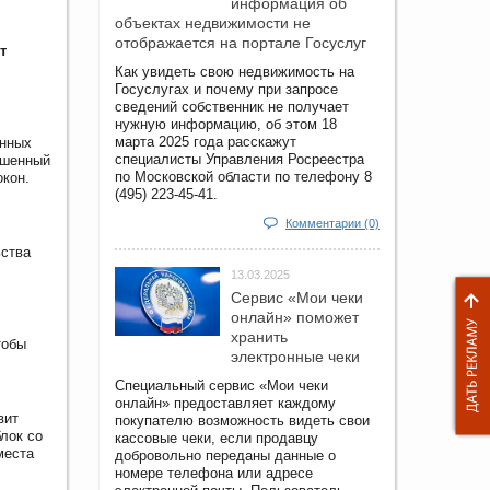
информация об
объектах недвижимости не
отображается на портале Госуслуг
т
Как увидеть свою недвижимость на
Госуслугах и почему при запросе
сведений собственник не получает
нужную информацию, об этом 18
марта 2025 года расскажут
енных
специалисты Управления Росреестра
ашенный
по Московской области по телефону 8
окон.
(495) 223-45-41.
Комментарии (0)
ьства
13.03.2025
Сервис «Мои чеки
онлайн» поможет
хранить
тобы
электронные чеки
Специальный сервис «Мои чеки
онлайн» предоставляет каждому
вит
покупателю возможность видеть свои
лок со
кассовые чеки, если продавцу
места
добровольно переданы данные о
номере телефона или адресе