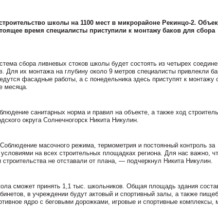
строительство школы на 1100 мест в микрорайоне Рекинцо-2. Объек
стоящее время специалисты приступили к монтажу баков для сбора
стема сбора ливневых стоков школы будет состоять из четырех соедин
. Для их монтажа на глубину около 9 метров специалисты привлекли б
ведутся фасадные работы, а с понедельника здесь приступят к монтажу 
е месяца.
блюдение санитарных норма и правил на объекте, а также ход строител
дского округа Солнечногорск Никита Никулин.
Соблюдение масочного режима, термометрия и постоянный контроль за
условиями на всех строительных площадках региона. Для нас важно, ч
и строительства не отставали от плана, — подчеркнул Никита Никулин.
ола сможет принять 1,1 тыс. школьников. Общая площадь здания соста
бинетов, в учреждении будут актовый и спортивный залы, а также пищеб
ртивное ядро с беговыми дорожками, игровые и спортивные комплексы, 