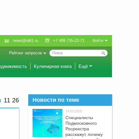
news@id41.ru
+7 499 735-22-71
Войти
Рейтинг запросов
едвижимость
Кулинарная книга
Ещё
11 26
Новости по теме
14.03.2025
Специалисты
Подмосковного
Росреестра
расскажут, почему