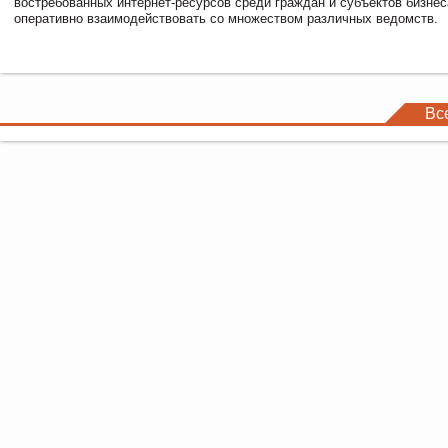
востребованных интернет-ресурсов среди граждан и субъектов бизне
оперативно взаимодействовать со множеством различных ведомств.
Вс