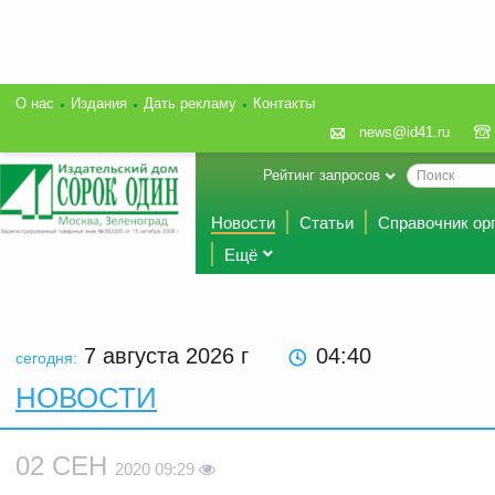
О нас
Издания
Дать рекламу
Контакты
news@id41.ru
Рейтинг запросов
Новости
Статьи
Справочник ор
Ещё
7 августа 2026
г
04:40
сегодня:
НОВОСТИ
02 СЕН
2020 09:29