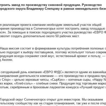
троить завод по производству снековой продукции. Руководство
родского округа Владимиру Слепцову в рамках еженедельного бизн
я реализации проекта компании необходим земельный участок общей
ирения производства в Солнечногорье хотят построить завод площадью 
ысяч. За помощью в поисках подходящего участка руководство «ЕВРО 
зволит создать дополнительно около 50 рабочих мест.
Наша миссия состоит в формировании культуры потребления полезных с
ьно подходит к выбору поставщиков, поэтому использует только совре
родукция всегда сохраняет свой вкус, естественный аромат и пользу, —
 Акопян.
 сегодняшний день компания «ЕВРО ФУДС» является одним из важнейш
е направления деятельности компании — это производство и продажа про
y Crisp» – цельно зерновые чипсы, «СырКач» – копченые сыры, «Happy 
ез жарки, «Хлеб-cоль» – хлебные снеки. Продукция под торговыми марк
лотым, серебрянным и бронзовым лауреатом конкурса «Лучший продукт 
Городской округ Солнечногорск открыт для инвесторов. Мы оказываем
льскому сообществу как на стадии планирования, так уже и после отк