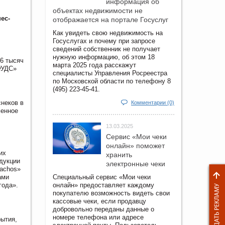
информация об
объектах недвижимости не
ес-
отображается на портале Госуслуг
Как увидеть свою недвижимость на
Госуслугах и почему при запросе
сведений собственник не получает
нужную информацию, об этом 18
6 тысяч
марта 2025 года расскажут
ФУДС»
специалисты Управления Росреестра
по Московской области по телефону 8
(495) 223-45-41.
неков в
Комментарии (0)
менное
13.03.2025
Сервис «Мои чеки
онлайн» поможет
их
хранить
дукции
электронные чеки
Nachos»
ами
Специальный сервис «Мои чеки
года».
онлайн» предоставляет каждому
покупателю возможность видеть свои
кассовые чеки, если продавцу
добровольно переданы данные о
номере телефона или адресе
рытия,