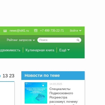
news@id41.ru
+7 499 735-22-71
Войти
Рейтинг запросов
едвижимость
Кулинарная книга
Ещё
13:23
Новости по теме
14.03.2025
Специалисты
Подмосковного
Росреестра
расскажут, почему