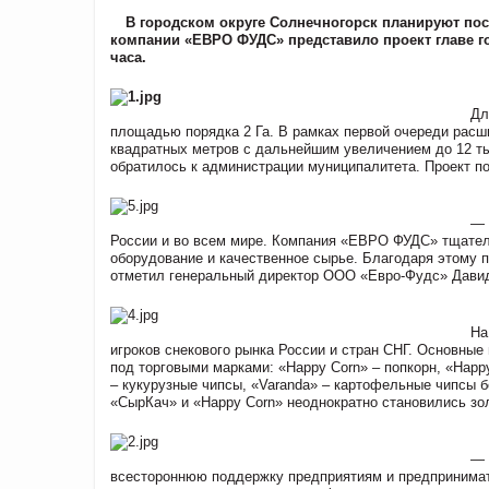
В городском округе Солнечногорск планируют пос
компании «ЕВРО ФУДС» представило проект главе го
часа.
Дл
площадью порядка 2 Га. В рамках первой очереди расш
квадратных метров с дальнейшим увеличением до 12 т
обратилось к администрации муниципалитета. Проект по
— 
России и во всем мире. Компания «ЕВРО ФУДС» тщател
оборудование и качественное сырье. Благодаря этому п
отметил генеральный директор ООО «Евро-Фудс» Давид
На
игроков снекового рынка России и стран СНГ. Основны
под торговыми марками: «Happy Corn» – попкорн, «Happ
– кукурузные чипсы, «Varanda» – картофельные чипсы б
«СырКач» и «Happy Corn» неоднократно становились зо
— 
всестороннюю поддержку предприятиям и предпринимате