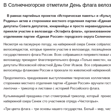
В Солнечногорске отметили День флага вело
В рамках партийных проектов «Историческая память» и «Культ
Родины» актив и сторонники местного отделения партии «Единая
депутаты Совета депутатов, юнармейцы и просто неравнодушные
приняли участие в велозаезде «Эстафета флага», организованно
отделением партии «Единая Россия» городского округа Солнечно
Несмотря на пасмурную погоду, на набережной озера Сенеж собралос
велосипедистов, которые приняли участие в велозаезде, посвящённ
государственного флага России. Всех собравшихся поприветствовал 
велозаезду президент благотворительного фонда «Только вместе», ка
депутаты Московской областной Думы Олег Исаков. Все собравшиеся
велосипеды флажками России и проехали по живописной набережной
Продолжилось празднование выступлениями творческих коллективов о
сторонники местного отделения партии «Единая Россия» вручали гос
ленточки – триколор и листовки с историей Российского флага.
Кульминацией праздника стал стометровый триколор, который проне
набережной озера Сенеж сто участников отряда «Чистогорье».
«Три цвета флага – три основы нашего государства. Белый – мир, чис