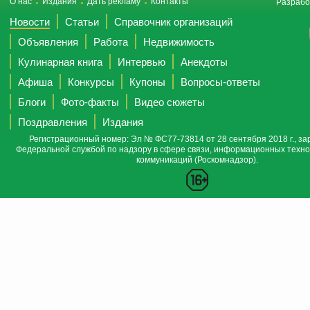
О нас
Издания
Дать рекламу
Контакты
Разрабо
Новости
Статьи
Справочник организаций
Объявления
Работа
Недвижимость
Кулинарная книга
Интервью
Анекдоты
Афиша
Конкурсы
Купоны
Вопросы-ответы
Блоги
Фото-факты
Видео сюжеты
Поздравления
Издания
Регистрационный номер: Эл № ФС77-73814 от 28 сентября 2018 г., за
Федеральной службой по надзору в сфере связи, информационных техно
коммуникаций (Роскомнадзор).