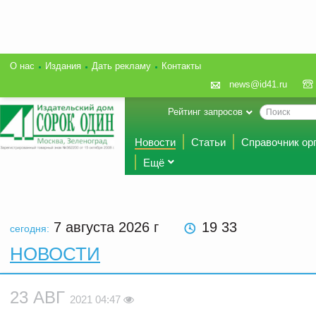
О нас
Издания
Дать рекламу
Контакты
news@id41.ru
Рейтинг запросов
Новости
Статьи
Справочник ор
Ещё
7 августа 2026
г
19 33
сегодня:
НОВОСТИ
23 АВГ
2021 04:47