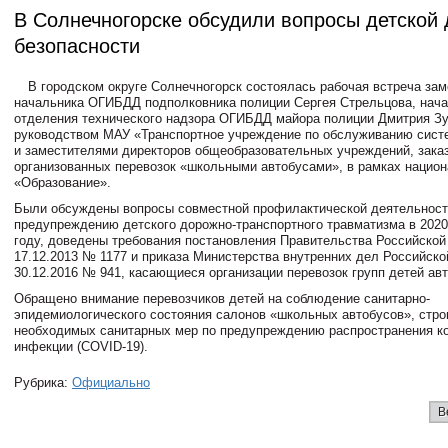
В Солнечногорске обсудили вопросы детской
безопасности
В городском округе Солнечногорск состоялась рабочая встреча за
начальника ОГИБДД подполковника полиции Сергея Стрельцова, нач
отделения технического надзора ОГИБДД майора полиции Дмитрия Зу
руководством МАУ «Транспортное учреждение по обслуживанию сист
и заместителями директоров общеобразовательных учреждений, зака
организованных перевозок «школьными автобусами», в рамках национ
«Образование».
Были обсуждены вопросы совместной профилактической деятельност
предупреждению детского дорожно-транспортного травматизма в 2020
году, доведены требования постановления Правительства Российской
17.12.2013 № 1177 и приказа Министерства внутренних дел Российско
30.12.2016 № 941, касающиеся организации перевозок групп детей ав
Обращено внимание перевозчиков детей на соблюдение санитарно-
эпидемиологического состояния салонов «школьных автобусов», стр
необходимых санитарных мер по предупреждению распространения к
инфекции (COVID-19).
Рубрика:
Официально
В