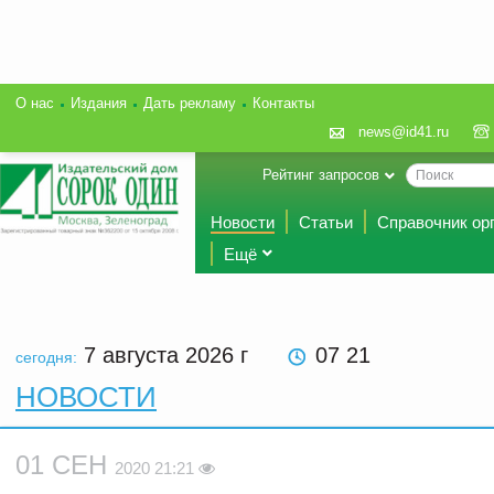
О нас
Издания
Дать рекламу
Контакты
news@id41.ru
Рейтинг запросов
Новости
Статьи
Справочник ор
Ещё
7 августа 2026
г
07 21
сегодня:
НОВОСТИ
01 СЕН
2020 21:21