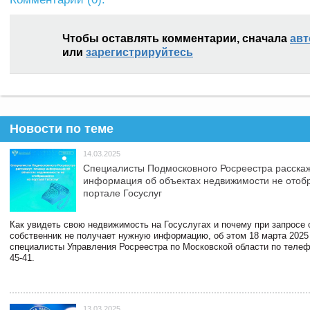
Чтобы оставлять комментарии, сначала
авт
или
зарегистрируйтесь
Новости по теме
14.03.2025
Специалисты Подмосковного Росреестра расскаж
информация об объектах недвижимости не отоб
портале Госуслуг
Как увидеть свою недвижимость на Госуслугах и почему при запросе
собственник не получает нужную информацию, об этом 18 марта 2025
специалисты Управления Росреестра по Московской области по телефо
45-41.
13.03.2025