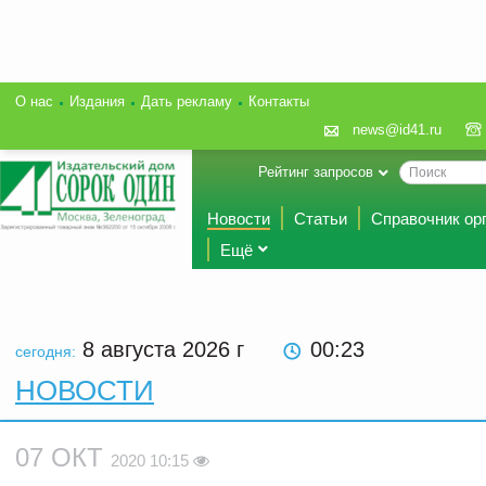
О нас
Издания
Дать рекламу
Контакты
news@id41.ru
Рейтинг запросов
Новости
Статьи
Справочник ор
Ещё
8 августа 2026
г
00:23
сегодня:
НОВОСТИ
07 ОКТ
2020 10:15