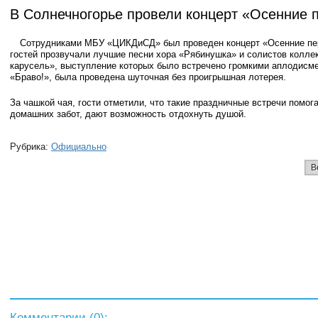
В Солнечногорье провели концерт «Осенние 
Сотрудниками МБУ «ЦИКДиСД» был проведен концерт «Осенние пе
гостей прозвучали лучшие песни хора «Рябинушка» и солистов колле
карусель», выступление которых было встречено громкими аплодисм
«Браво!», была проведена шуточная без проигрышная лотерея.
За чашкой чая, гости отметили, что такие праздничные встречи помог
домашних забот, дают возможность отдохнуть душой.
Рубрика:
Официально
В
Комментарии (
0
):