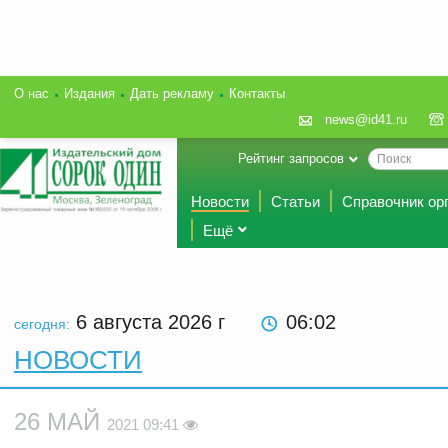
О нас
Издания
Дать рекламу
Контакты
news@id41.ru
Рейтинг запросов
Новости
Статьи
Справочник ор
Ещё
6 августа 2026
г
06:02
сегодня:
НОВОСТИ
26 МАЙ
2021 09:41