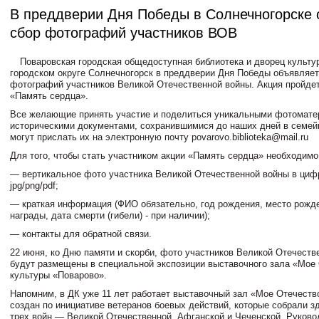
В преддверии Дня Победы в Солнечногорске
сбор фотографий участников ВОВ
Поваровская городская общедоступная библиотека и дворец культу
городском округе Солнечногорск в преддверии Дня Победы объявляет
фотографий участников Великой Отечественной войны. Акция пройде
«Память сердца».
Все желающие принять участие и поделиться уникальными фотомате
историческими документами, сохранившимися до наших дней в семей
могут прислать их на электронную почту povarovo.biblioteka@mail.ru
Для того, чтобы стать участником акции «Память сердца» необходимо
— вертикальное фото участника Великой Отечественной войны в ци
jpg/png/pdf;
— краткая информация (ФИО обязательно, год рождения, место рожде
награды, дата смерти (гибели) - при наличии);
— контакты для обратной связи.
22 июня, ко Дню памяти и скорби, фото участников Великой Отечеств
будут размещены в специальной экспозиции выставочного зала «Мое
культуры «Поварово».
Напомним, в ДК уже 11 лет работает выставочный зал «Мое Отечеств
создан по инициативе ветеранов боевых действий, которые собрали з
трех войн — Великой Отечественной, Афганской и Чеченской. Руково