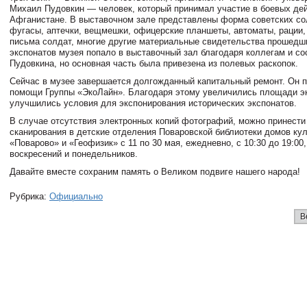
Михаил Пудовкин — человек, который принимал участие в боевых дей
Афганистане. В выставочном зале представлены форма советских сол
фугасы, аптечки, вещмешки, офицерские планшеты, автоматы, рации,
письма солдат, многие другие материальные свидетельства прошедш
экспонатов музея попало в выставочный зал благодаря коллегам и с
Пудовкина, но основная часть была привезена из полевых раскопок.
Сейчас в музее завершается долгожданный капитальный ремонт. Он 
помощи Группы «ЭкоЛайн». Благодаря этому увеличились площади э
улучшились условия для экспонирования исторических экспонатов.
В случае отсутствия электронных копий фотографий, можно принести
сканирования в детские отделения Поваровской библиотеки домов ку
«Поварово» и «Геофизик» с 11 по 30 мая, ежедневно, с 10:30 до 19:00
воскресений и понедельников.
Давайте вместе сохраним память о Великом подвиге нашего народа!
Рубрика:
Официально
В