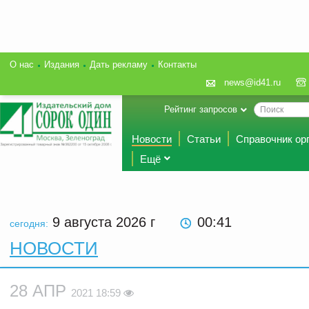
О нас
Издания
Дать рекламу
Контакты
news@id41.ru
Рейтинг запросов
Новости
Статьи
Справочник ор
Ещё
9 августа 2026
г
00:41
сегодня:
НОВОСТИ
28 АПР
2021 18:59