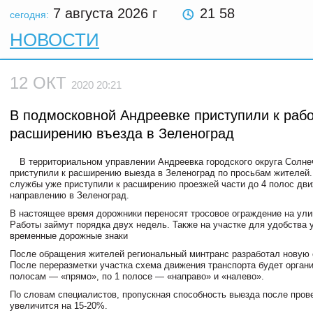
7 августа 2026
г
21 58
сегодня:
НОВОСТИ
12 ОКТ
2020 20:21
В подмосковной Андреевке приступили к раб
расширению въезда в Зеленоград
В территориальном управлении Андреевка городского округа Солне
приступили к расширению выезда в Зеленоград по просьбам жителей
службы уже приступили к расширению проезжей части до 4 полос дви
направлению в Зеленоград.
В настоящее время дорожники переносят тросовое ограждение на ул
Работы займут порядка двух недель. Также на участке для удобства
временные дорожные знаки
После обращения жителей региональный минтранс разработал новую 
После переразметки участка схема движения транспорта будет орган
полосам — «прямо», по 1 полосе — «направо» и «налево».
По словам специалистов, пропускная способность выезда после пров
увеличится на 15-20%.