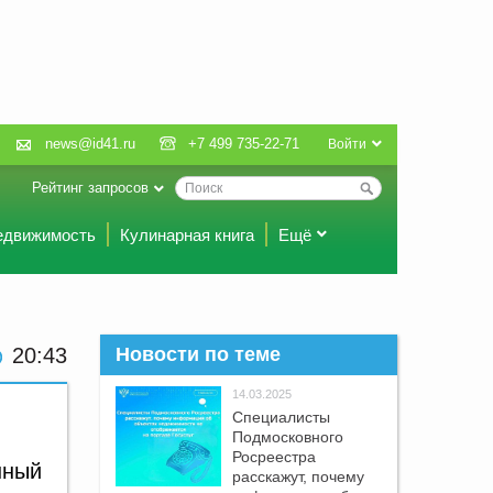
news@id41.ru
+7 499 735-22-71
Войти
Рейтинг запросов
едвижимость
Кулинарная книга
Ещё
20 43
Новости по теме
14.03.2025
Специалисты
Подмосковного
Росреестра
нный
расскажут, почему