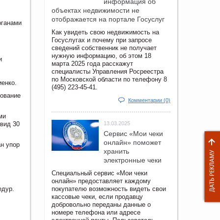
информация об
объектах недвижимости не
отображается на портале Госуслуг
рганами
Как увидеть свою недвижимость на
Госуслугах и почему при запросе
сведений собственник не получает
нужную информацию, об этом 18
и
марта 2025 года расскажут
специалисты Управления Росреестра
по Московской области по телефону 8
енко.
(495) 223-45-41.
рование
Комментарии (0)
ми
вид 30
13.03.2025
Сервис «Мои чеки
онлайн» поможет
н упор
хранить
электронные чеки
Специальный сервис «Мои чеки
онлайн» предоставляет каждому
едур.
покупателю возможность видеть свои
кассовые чеки, если продавцу
добровольно переданы данные о
номере телефона или адресе