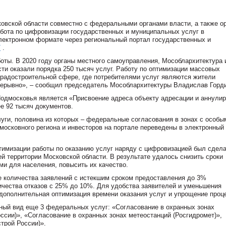
ковской области совместно с федеральными органами власти, а также о
бота по цифровизации государственных и муниципальных услуг в
лектронном формате через региональный портал государственных и
/
.
оты. В 2020 году органы местного самоуправления, Мособлархитектура 
и оказали порядка 250 тысяч услуг. Работу по оптимизации массовых
радостроительной сфере, где потребителями услуг являются жители
рерывно», – сообщил председатель Мособлархитектуры Владислав Горди
Подмосковья является «Присвоение адреса объекту адресации и аннули
ее 92 тысяч документов.
уги, половина из которых – федеральные согласования в зонах с особы
московного региона и инвесторов на портале переведены в электронный 
птимизации работы по оказанию услуг наряду с цифровизацией был сдела
й территории Московской области. В результате удалось снизить сроки
ми для населения, повысить их качество.
е количества заявлений с истекшим сроком предоставления до 3%
ичества отказов с 25% до 10%. Для удобства заявителей и уменьшения
дополнительная оптимизация времени оказания услуг и упрощение проц
нный вид еще 3 федеральных услуг: «Согласование в охранных зонах
сии)», «Согласование в охранных зонах метеостанций (Росгидромет)»,
трой России)».