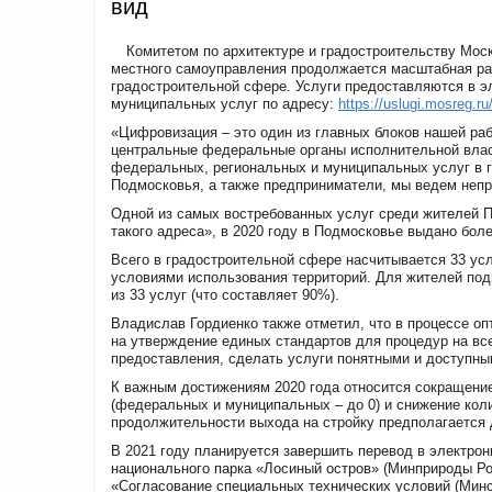
вид
Комитетом по архитектуре и градостроительству Мос
местного самоуправления продолжается масштабная ра
градостроительной сфере. Услуги предоставляются в э
муниципальных услуг по адресу:
https://uslugi.mosreg.ru
«Цифровизация – это один из главных блоков нашей раб
центральные федеральные органы исполнительной власт
федеральных, региональных и муниципальных услуг в г
Подмосковья, а также предприниматели, мы ведем неп
Одной из самых востребованных услуг среди жителей 
такого адреса», в 2020 году в Подмосковье выдано бол
Всего в градостроительной сфере насчитывается 33 усл
условиями использования территорий. Для жителей под
из 33 услуг (что составляет 90%).
Владислав Гордиенко также отметил, что в процессе о
на утверждение единых стандартов для процедур на все
предоставления, сделать услуги понятными и доступны
К важным достижениям 2020 года относится сокращени
(федеральных и муниципальных – до 0) и снижение кол
продолжительности выхода на стройку предполагается 
В 2021 году планируется завершить перевод в электро
национального парка «Лосиный остров» (Минприроды Рос
«Согласование специальных технических условий (Минс