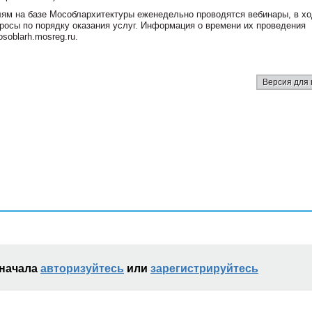
лям на базе Мособлархитектуры еженедельно проводятся вебинары, в х
осы по порядку оказания услуг. Информация о времени их проведения
soblarh.mosreg.ru.
Версия для 
сначала
авторизуйтесь
или
зарегистрируйтесь