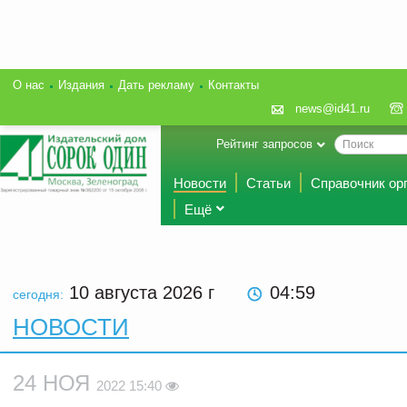
О нас
Издания
Дать рекламу
Контакты
news@id41.ru
Рейтинг запросов
Новости
Статьи
Справочник ор
Ещё
10 августа 2026
г
04:59
сегодня:
НОВОСТИ
24 НОЯ
2022 15:40