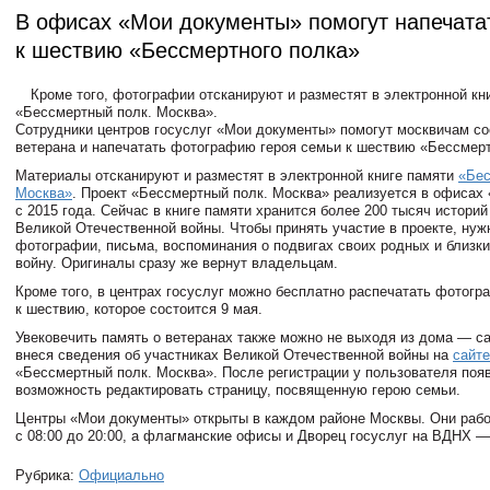
В офисах «Мои документы» помогут напечата
к шествию «Бессмертного полка»
Кроме того, фотографии отсканируют и разместят в электронной кн
«Бессмертный полк. Москва».
Сотрудники
центров госуслуг
«
Мои документы
» помогут москвичам со
ветерана и напечатать фотографию героя семьи к шествию «Бессмерт
Материалы отсканируют и разместят в электронной книге памяти
«Бес
Москва»
. Проект «Бессмертный полк. Москва» реализуется в офисах
с 2015 года. Сейчас в книге памяти хранится более 200 тысяч историй
Великой Отечественной войны. Чтобы принять участие в проекте, нуж
фотографии, письма, воспоминания о подвигах своих родных и близк
войну. Оригиналы сразу же вернут владельцам.
Кроме того, в центрах госуслуг можно бесплатно распечатать фотог
к шествию, которое состоится 9 мая.
Увековечить память о ветеранах также можно не выходя из дома — с
внеся сведения об участниках Великой Отечественной войны на
сайте
«Бессмертный полк. Москва». После регистрации у пользователя поя
возможность редактировать страницу, посвященную герою семьи.
Центры «Мои документы» открыты в каждом районе Москвы. Они раб
с 08:00 до 20:00, а флагманские офисы и Дворец госуслуг на ВДНХ — 
Рубрика:
Официально