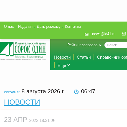
О нас
Издания
Дать рекламу
Контакты
news@id41.ru
Рейтинг запросов
Новости
Статьи
Справочник ор
Ещё
8 августа 2026
г
06:47
сегодня:
НОВОСТИ
23 АПР
2022 18:31