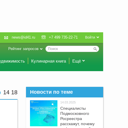
news@id41.ru
+7 499 735-22-71
Войти
Рейтинг запросов
едвижимость
Кулинарная книга
Ещё
14:18
Новости по теме
14.03.2025
Специалисты
Подмосковного
Росреестра
расскажут, почему