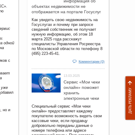
информация об
КС».
объектах недвижимости не
ую
отображается на портале Госуслуг
Как увидеть свою недвижимость на
Госуслугах и почему при запросе
сервис
сведений собственник не получает
нужную информацию, об этом 18
и.
марта 2025 года расскажут
а одной
специалисты Управления Росреестра
на
по Московской области по телефону 8
(495) 223-45-41.
иков с
Комментарии (0)
ивает
13.03.2025
а
Сервис «Мои чеки
онлайн» поможет
 уже
добавил
хранить
электронные чеки
Специальный сервис «Мои чеки
, но и
онлайн» предоставляет каждому
покупателю возможность видеть свои
кассовые чеки, если продавцу
добровольно переданы данные о
номере телефона или адресе