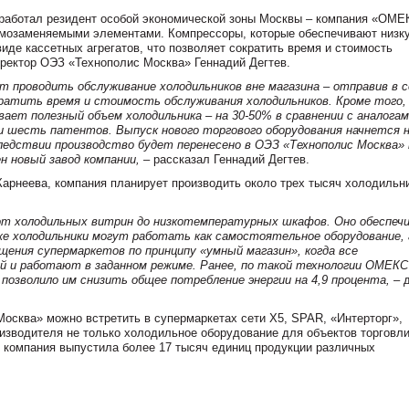
работал резидент особой экономической зоны Москвы – компания «ОМЕ
имозаменяемыми элементами. Компрессоры, которые обеспечивают низк
иде кассетных агрегатов, что позволяет сократить время и стоимость
иректор ОЭЗ «Технополис Москва»
Геннадий Дегтев
.
т проводить обслуживание холодильников вне магазина – отправив в 
кратить время и стоимость обслуживания холодильников. Кроме того,
ет полезный объем холодильника – на 30-50% в сравнении с аналогам
и шесть патентов. Выпуск нового торгового оборудования начнется н
следствии производство будет перенесено в ОЭЗ «Технополис Москва» 
н новый завод компании,
– рассказал Геннадий Дегтев.
арнеева, компания планирует производить около трех тысяч холодильн
 от холодильных витрин до низкотемпературных шкафов. Оно обеспеч
же холодильники могут работать как самостоятельное оборудование, 
ения супермаркетов по принципу «умный магазин», когда все
 и работают в заданном режиме. Ранее, по такой технологии ОМЕКС
позволило им снизить общее потребление энергии на 4,9 процента,
– 
осква» можно встретить в супермаркетах сети X5, SPAR, «Интерторг»,
изводителя не только холодильное оборудование для объектов торговли
ы компания выпустила более 17 тысяч единиц продукции различных