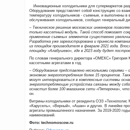
Инновационные холодильники для супермаркетов раз
Оборудование представляет собой конструкцию со вза
температуру холодильников - съемные, и выполнены в в
обслуживания холодильников, сообщил генеральный д
– Техническое решение московских инженеров позволяе
только кассетный модуль. Такой способ помогает со
применение съемных элементов существенно увеличива
Разработка уже зарегистрирована и принесла компани
из площадок производителя в феврале 2021 года. Впо
площадку «Алабушево», где в 2023 году будет построе
По словам генерального директора «ОМЕКС» Григория К
кассетными агрегатами в год.
– Оборудование представлено несколькими сериями –
экономию энергопотребления более 15 процентов. Так
могут интегрироваться в комплексные системы оснащ
энергопотребляющие устройства связаны между собой
оснастил более 100 магазинов сети «Пятерочка», что 
он.
Витрины-холодильники от резидента ОЭЗ «Технополис М
«Карусель», «Верный», «Ашан» и других. В линейке про
агрегаты промышленного назначения. За 2019-2020 год
наименований.
Фото: technomoscow.ru