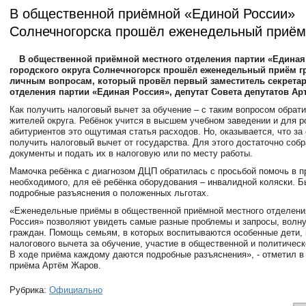
В общественной приёмной «Единой России»
Солнечногорска прошёл еженедельный приём
В общественной приёмной местного отделения партии «Единая
городского округа Солнечногорск прошёл еженедельный приём г
личным вопросам, который провёл первый заместитель секретар
отделения партии «Единая Россия», депутат Совета депутатов Ар
Как получить налоговый вычет за обучение – с таким вопросом обрати
жителей округа. Ребёнок учится в высшем учебном заведении и для 
абитуриентов это ощутимая статья расходов. Но, оказывается, что за
получить налоговый вычет от государства. Для этого достаточно соб
документы и подать их в налоговую или по месту работы.
Мамочка ребёнка с диагнозом ДЦП обратилась с просьбой помочь в п
необходимого, для её ребёнка оборудования – инвалидной коляски. 
подробные разъяснения о положенных льготах.
«Еженедельные приёмы в общественной приёмной местного отделени
Россия» позволяют увидеть самые разные проблемы и запросы, вол
граждан. Помощь семьям, в которых воспитываются особенные дети,
налогового вычета за обучение, участие в общественной и политическ
В ходе приёма каждому даются подробные разъяснения», - отметил в
приёма Артём Жаров.
Рубрика:
Официально