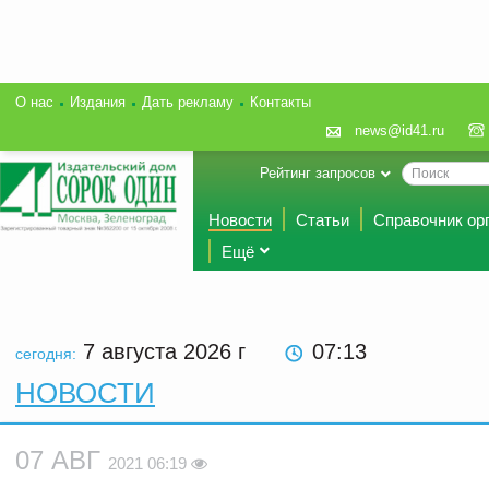
О нас
Издания
Дать рекламу
Контакты
news@id41.ru
Рейтинг запросов
Новости
Статьи
Справочник ор
Ещё
7 августа 2026
г
07:13
сегодня:
НОВОСТИ
07 АВГ
2021 06:19