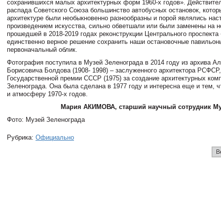
сохранившихся малых архитектурных форм 1960-х годов». Действите
распада Советского Союза большинство автобусных остановок, котор
архитектуре были необыкновенно разнообразны и порой являлись на
произведением искусства, сильно обветшали или были заменены на н
прошедшей в 2018-2019 годах реконструкции Центрального проспекта
единственно верное решение сохранить наши остановочные павильон
первоначальный облик.
Фотография поступила в Музей Зеленограда в 2014 году из архива А
Борисовича Болдова (1908- 1998) – заслуженного архитектора РСФСР,
Государственной премии СССР (1975) за создание архитектурных ком
Зеленограда. Она была сделана в 1977 году и интересна еще и тем, 
и атмосферу 1970-х годов.
Мария АКИМОВА, старший научный сотрудник Му
Фото: Музей Зеленограда
Рубрика:
Официально
В