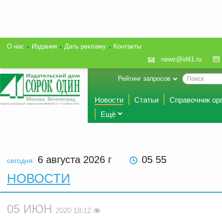
О нас
Издания
Дать рекламу
Контакты
news@id41.ru
Рейтинг запросов
Новости
Статьи
Справочник ор
Ещё
6 августа 2026
г
05 55
сегодня:
НОВОСТИ
05 ИЮН
2020 18:12