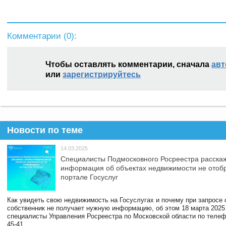
Комментарии (
0
):
Чтобы оставлять комментарии, сначала
авт
или
зарегистрируйтесь
Новости по теме
14.03.2025
Специалисты Подмосковного Росреестра расскаж
информация об объектах недвижимости не отоб
портале Госуслуг
Как увидеть свою недвижимость на Госуслугах и почему при запросе
собственник не получает нужную информацию, об этом 18 марта 2025
специалисты Управления Росреестра по Московской области по телефо
45-41.