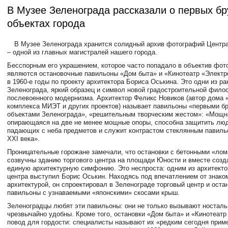
В Музее Зеленограда рассказали о первых б
объектах города
В Музее Зеленограда хранится солидный архив фотографий Центра
– одной из главных магистралей нашего города.
Бесспорным его украшением, которое часто попадало в объектив фот
являются остановочные павильоны «Дом быта» и «Кинотеатр «Электр
в 1960-е годы по проекту архитектора Бориса Оськина. Это одни из ра
Зеленограда, яркий образец и символ новой градостроительной фило
послевоенного модернизма. Архитектор Феликс Новиков (автор дома 
комплекса МИЭТ и других проектов) называет павильоны «первыми б
объектами Зеленограда», «решительным творческим жестом»: «Мощн
опирающаяся на две не менее мощные опоры, способна защитить лю
падающих с неба предметов и служит контрастом стеклянным павиль
XXI века».
Проницательные горожане замечали, что остановки с бетонными «л
созвучны зданию торгового центра на площади Юности и вместе созд
единую архитектурную симфонию. Это неспроста: одним из архитекто
центра выступил Борис Оськин. Находясь под впечатлением от знако
архитектурой, он спроектировал в Зеленограде торговый центр и ост
павильоны с узнаваемыми «японскими» скосами крыш.
Зеленоградцы любят эти павильоны: они не только вызывают носталь
чрезвычайно удобны. Кроме того, остановки «Дом быта» и «Кинотеатр
повод для гордости: специалисты называют их «редким сегодня прим