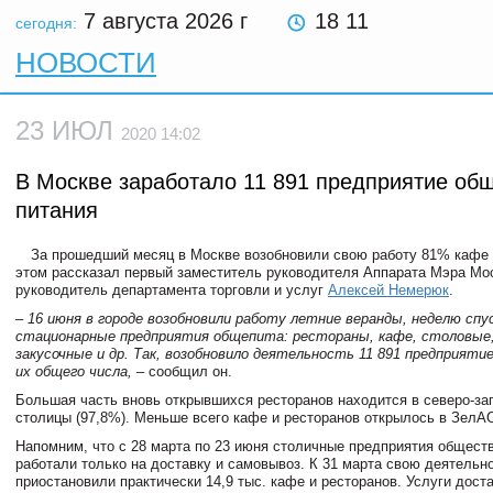
7 августа 2026
г
18 11
сегодня:
НОВОСТИ
23 ИЮЛ
2020 14:02
В Москве заработало 11 891 предприятие об
питания
За прошедший месяц в Москве возобновили свою работу 81% кафе 
этом рассказал первый заместитель руководителя Аппарата Мэра Мо
руководитель департамента торговли и услуг
Алексей Немерюк
.
– 16 июня в городе возобновили работу летние веранды, неделю спу
стационарные предприятия общепита: рестораны, кафе, столовые
закусочные и др. Так, возобновило деятельность 11 891 предприяти
их общего числа, –
сообщил он.
Большая часть вновь открывшихся ресторанов находится в северо-за
столицы (97,8%). Меньше всего кафе и ресторанов открылось в ЗелАО
Напомним, что с 28 марта по 23 июня столичные предприятия общест
работали только на доставку и самовывоз. К 31 марта свою деятельн
приостановили практически 14,9 тыс. кафе и ресторанов. Услуги дост