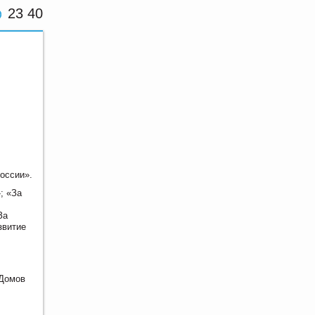
23 40
оссии».
; «За
За
звитие
 Домов