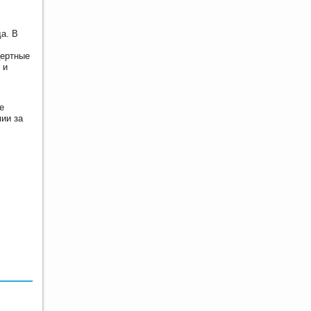
а. В
цертные
 и
е
ии за