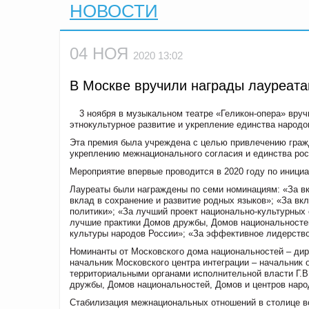
НОВОСТИ
04 НОЯ
2020 13:02
В Москве вручили награды лауреата
3 ноября в музыкальном театре «Геликон-опера» вру
этнокультурное развитие и укрепление единства народо
Эта премия была учреждена с целью привлечению гражд
укреплению межнационального согласия и единства рос
Мероприятие впервые проводится в 2020 году по иници
Лауреаты были награждены по семи номинациям: «За вк
вклад в сохранение и развитие родных языков»; «За в
политики»; «За лучший проект национально-культурных
лучшие практики Домов дружбы, Домов национальностей,
культуры народов России»; «За эффективное лидерство
Номинанты от Московского дома национальностей – дире
начальник Московского центра интеграции – начальник
территориальными органами исполнительной власти Г.В
дружбы, Домов национальностей, Домов и центров народ
Стабилизация межнациональных отношений в столице вс