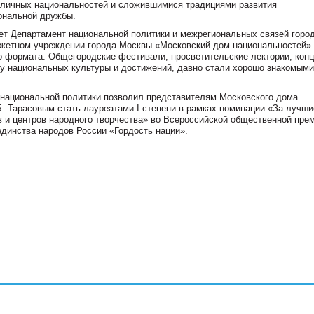
личных национальностей и сложившимися традициями развития
ональной дружбы.
ет Департамент национальной политики и межрегиональных связей город
жетном учреждении города Москвы «Московский дом национальностей»
о формата. Общегородские фестивали, просветительские лектории, кон
у национальных культуры и достижений, давно стали хорошо знакомыми
 национальной политики позволил представителям Московского дома
Б. Тарасовым стать лауреатами I степени в рамках номинации «За лучши
 и центров народного творчества» во Всероссийской общественной прем
единства народов России «Гордость нации».