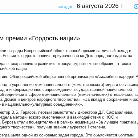
6 августа 2026
г
сегодня:
м премии «Гордость нации»
чили награды Всероссийской общественной премии за личный вклад в
в России «Гордость нации», приуроченная ко Дню народного единства.
ан к сохранению и развитию этнокультурного многообразия, а также
сийской нации.
ативе Общероссийской общественной организации «Ассамблея народов Р
лад в укрепление межнационального (межэтнического) мира и согласия»
клад в информационное сопровождение государственной национальной
 объединений в сфере межнациональных (межэтнических) отношений»; «
 Домов и центров народного творчества»; «За вклад в сохранение и ра
 в национально-культурных объединениях».
ктор В.Б. Тарасов, первый заместитель директора Д.Г. Сафаралиева,
 отдела методического обеспечения и взаимодействия с НОО и
. Бурова стали победителями в рамках номинации «За лучшие практики
ного творчества», получив звания лауреатов I степени.
егда была одной из основных задач города. Это объясняется богатым