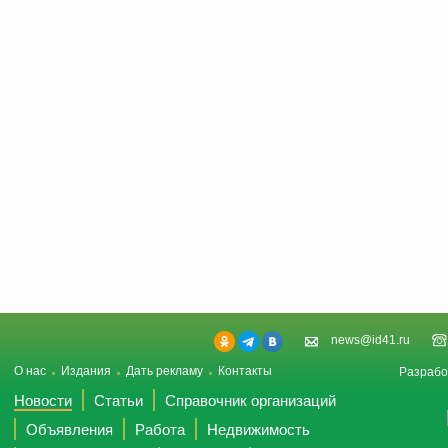
news@id41.ru
О нас
Издания
Дать рекламу
Контакты
Разрабо
Новости
Статьи
Справочник организаций
Объявления
Работа
Недвижимость