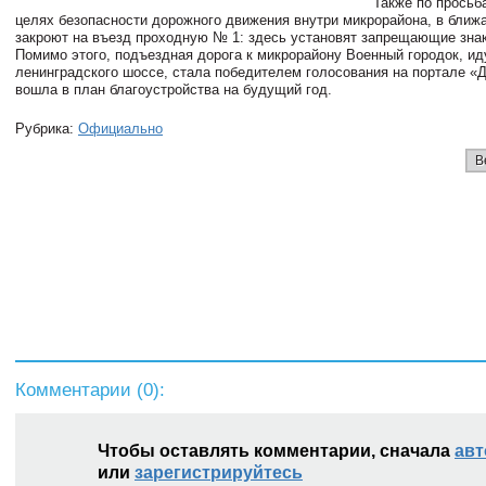
Также по просьб
целях безопасности дорожного движения внутри микрорайона, в ближ
закроют на въезд проходную № 1: здесь установят запрещающие знак
Помимо этого, подъездная дорога к микрорайону Военный городок, и
ленинградского шоссе, стала победителем голосования на портале «
вошла в план благоустройства на будущий год.
Рубрика:
Официально
В
Комментарии (
0
):
Чтобы оставлять комментарии, сначала
авт
или
зарегистрируйтесь