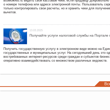
возможность видеть свои кассовые чеки, если продавцу добровольно
о номере телефона или адресе электронной почты. Пользователь сер
только контролировать свои расчеты, но и хранить чеки для получени
вычетов.
13.03.2025
Получайте услуги налоговой службы на Портале 
Получить государственную услугу в электронном виде можно на Еди
государственных и муниципальных услуг. На сегодняшний день это о
востребованных интернет-ресурсов среди граждан и субъектов бизне
оперативно взаимодействовать со множеством различных ведомств.
Вс