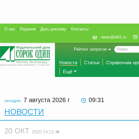
О нас
Издания
Дать рекламу
Контакты
news@id41.ru
Рейтинг запросов
Новости
Статьи
Справочник ор
Ещё
7 августа 2026
г
09:31
сегодня:
НОВОСТИ
20 ОКТ
2020 14:22