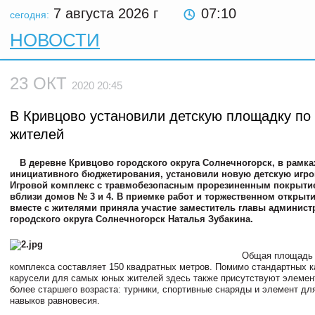
7 августа 2026
г
07:10
сегодня:
НОВОСТИ
23 ОКТ
2020 20:45
В Кривцово установили детскую площадку по
жителей
В деревне Кривцово городского округа Солнечногорск, в рамк
инициативного бюджетирования, установили новую детскую игр
Игровой комплекс с травмобезопасным прорезиненным покрыти
вблизи домов № 3 и 4. В приемке работ и торжественном открыт
вместе с жителями приняла участие заместитель главы админист
городского округа Солнечногорск Наталья Зубакина.
Общая площадь 
комплекса составляет 150 квадратных метров. Помимо стандартных ка
карусели для самых юных жителей здесь также присутствуют элемен
более старшего возраста: турники, спортивные снаряды и элемент дл
навыков равновесия.