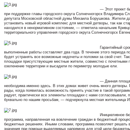
— Этот проект б
при поддержке главы городского округа Солнечногорск Владимира Сл
депутата Московской областной думы Михаила Борушкова. Жители д
установить новый игровой комплекс для местной детворы, так как ст
находился в ненормативном состоянии, — отметила начальник Кривц
территориального управления городского округа Солнечногорск Евген
Гарантийный сро
выполненные работы составляет два года. В течение этого периода п
будет устранять все возможные недочеты и поломки за свой счет. Так
площадки присутствующие местные жители, совместно с почетными г
озеленение территории и высадили по периметру молодые ели.
— Данная площа
необходима именно здесь. В этих домах живет очень много детворы.
рады, когда появилась возможность принять участие в такой програм
радует, практически все элементы площадки с нами согласовывали, 
буквально по нашим просьбам, — подчеркнула местная жительница И
Инициативное б
программа, направленная на вовлечение граждан в бюджетный процес
бюджетных решениях. Иными словами, программа позволяет решать 
значения при помощи выделяемых напрямую для этой цели бюджетны