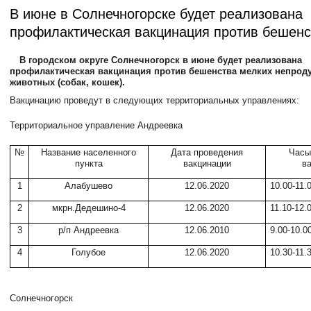
В июне в Солнечногорске будет реализована
профилактическая вакцинация против бешенс
В городском округе Солнечногорск в июне будет реализована
профилактическая вакцинация против бешенства мелких непрод
животных (собак, кошек).
Вакцинацию проведут в следующих территориальных управлениях:
Территориальное управление Андреевка
№
Название населенного
Дата проведения
Часы
пункта
вакцинации
в
1
Алабушево
12.06.2020
10.00-11.
2
мкрн.Дедешино-4
12.06.2020
11.10-12.
3
р/п Андреевка
12.06.2010
9.00-10.0
4
Голубое
12.06.2020
10.30-11.
Солнечногорск