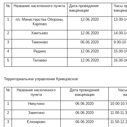
№
Название населенного пункта
Дата проведения
Часы п
вакцинации
вакцин
1
п/с Министерства Обороны,
12.06.2020
13.00-1
Карпово
2
Хметьево
12.06.2020
14.00-1
3
Тимоново
06.06.2020
9.00-10
4
Редино
12.06.2020
15.00-1
5
Талаево
12.06.2020
16.00-1
Территориальное управление Кривцовское
№
Название населенного
Дата проведения
Часы
пункта
вакцинации
в
1
Никулино
06.06.2020
10.00-10.
2
Замятино
06.06.2020
11.00-11.
3
Елизарово
06.06.2020
11.50-12.