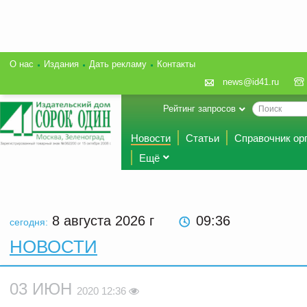
О нас
Издания
Дать рекламу
Контакты
news@id41.ru
Рейтинг запросов
Новости
Статьи
Справочник ор
Ещё
8 августа 2026
г
09:36
сегодня:
НОВОСТИ
03 ИЮН
2020 12:36