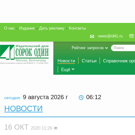
О нас
Издания
Дать рекламу
Контакты
news@id41.ru
Рейтинг запросов
Новости
Статьи
Справочник ор
Ещё
9 августа 2026
г
06:12
сегодня:
НОВОСТИ
16 ОКТ
2020 11:26