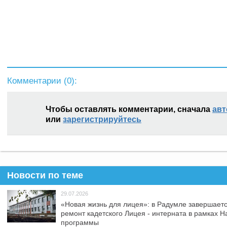
Комментарии (
0
):
Чтобы оставлять комментарии, сначала
авт
или
зарегистрируйтесь
Новости по теме
29.07.2026
«Новая жизнь для лицея»: в Радумле завершает
ремонт кадетского Лицея - интерната в рамках 
программы