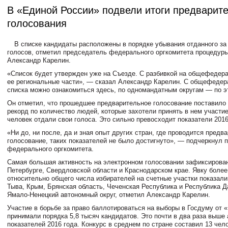
В «Единой России» подвели итоги предварите
голосования
В списке кандидаты расположены в порядке убывания отданного за
голосов, отметил председатель федерального оргкомитета процедуры
Александр Карелин.
«Список будет утвержден уже на Съезде. С разбивкой на общефедер
ее региональные части», — сказал Александр Карелин. С общефедер
списка можно ознакомиться здесь, по одномандатным округам — по э
Он отметил, что прошедшее предварительное голосование поставило
рекорд по количество людей, которые захотели принять в нем участи
человек отдали свои голоса. Это сильно превосходит показатели 2016
«Ни до, ни после, да и зная опыт других стран, где проводится предв
голосование, таких показателей не было достигнуто», — подчеркнул 
федерального оргкомитета.
Самая большая активность на электронном голосовании зафиксирован
Петербурге, Свердловской области и Краснодарском крае. Явку боле
относительно общего числа избирателей на счетные участки показали
Тыва, Крым, Брянская область, Чеченская Республика и Республика Да
Ямало-Ненецкий автономный округ, отметил Александр Карелин.
Участие в борьбе за право баллотироваться на выборы в Госдуму от 
принимали порядка 5,8 тысяч кандидатов. Это почти в два раза выше
показателей 2016 года. Конкурс в среднем по стране составил 13 чел