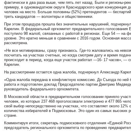
фактически в два раза выше, чем пять лет назад. Были и регионы-ре
примеру, в одномандатном округе Краснодарского края конкуренция д
человек на место. Больше половины (52%) претендентов — беспарти
треть кандидатов — волонтеры и общественники.
При этом процедура прошла без значительных нарушений, подчеркну
Карелин. В федеральный оргкомитет предварительного голосования 
поступило 98 жалоб, связанных с работой в регионах. Еще 54 — на 
уровне. Это кратно меньше в сравнении с 2016 годом. Основная масса
рассмотрена.
«Не все мотивированы, сразу признаюсь. Где-то жаловались на нево
посчитать на участках счетных, но когда смотрим дату и время подачи
происходит в период, когда еще участок работал —16- 17 часов», — 
Карелин.
На рассмотрении остается одна жалоба, подчеркнул Александр Карел
«Одна жалоба передана в конфликтную комиссию. До Съезда по ней 
работа и подготовлен доклад Председателю партии Дмитрию Медвед
руководитель федерального оргкомитета.
В Московской области в предварительном голосовании приняло участ
человек, из которых 237 468 проголосовали электронно и 477 865 чел
свой выбор непосредственно на участках, что составляет около 12% 
количества избирателей в Подмосковье. Это один из самых высоких р
стране.
Комментируя итоги, секретарь подмосковного отделения «Единой Рос
председатель регионального оргкомитета по проведению предварител