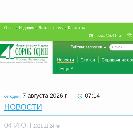
О нас
Издания
Дать рекламу
Контакты
news@id41.ru
Рейтинг запросов
Новости
Статьи
Справочник ор
Ещё
7 августа 2026
г
07:14
сегодня:
НОВОСТИ
04 ИЮН
2021 11:24