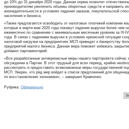
до 10% до 31 декабря 2020 года. Данная норма позволит отечественн
производителям увеличить объемы оборотных средств и направить и
жизнедеятельности в условиях падения заказов, покупательской спос
населения и бизнеса.
«Также предлагается освободить от налоговых платежей компании ма
которые в марте-мае 2020 года покажут падение выручки более чем н
ежемесячно по сравнению с минимальным месячным уровнем за III-IV
года. В связи с падением выручки в условиях кризисной ситуации сох
налоговой нагрузки на предприятиях МСП приведет к банкротству бол
предприятий малого бизнеса. Данная мера поможет избежать закрытие
добавил парламентарий.
«Все разработанные антикризисные меры нашего партпроекта сейчас 
обсуждении в Партии. В этот трудный для всех период, крайне необх
рассмотреть и предоставить всевозможные меры государственной по
МСП. Уверен, что ряд мер войдет в список предложений для общенац
по восстановлению экономики», – завершил Кравченко.
Рубрика:
Официально
В