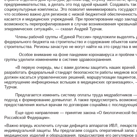
предпринимательства, а делать это под одной крышей. Создавать та
социокультурные комплексы. Это позволит минимизировать государс
что особенно важно для регионов с низкой бюджетной обеспеченность
касается и медицинских учреждений. При проектировании надо закла
возможность перепрофилирования в случае возникновения чрезвыча
эпидемических ситуаций», — сказал Андрей Турчак.
Члены рабочей группы «Единой России» предложили выделять д
федерального бюджета на строительство и содержание объектов кап
строительства. Регионы зачастую не могут найти на это средства в 
Особое внимание на фоне пандемии коронавируса и проблем ч
группы уделили изменениям в системе здравоохранения.
«В первую очередь, мы с вами должны защитить наших врачей. В
разработать федеральный стандарт безопасности работы медиков все
должен касаться управленческих решений, маршрутизации пациентов,
недопущению инфекционных вспышек в медицинских организациях», 
Турчак.
Предлагается изменить систему оплаты труда медработников — 
подход к формированию допвыплат. А также предусмотреть возможн
предоставления жилья врачам по договорам соцнайма с последующе
Еще одно направление — принятие закона «О биологической без
Российской Федерации».
«Важно впредь исключить случаи дефицита аппаратов ИВЛ, лекарств
индивидуальной защиты. Мы предлагаем создать оперативный запас 
медицинских изделий и оборудования, предусмотрев его регулярное 