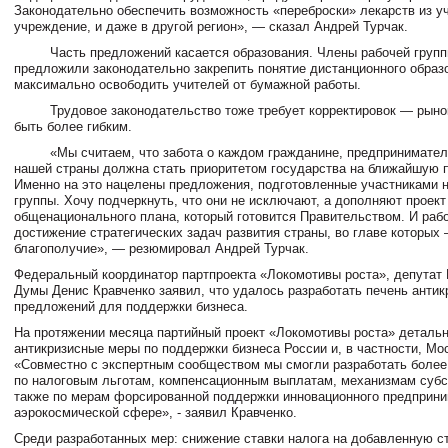
Законодательно обеспечить возможность «переброски» лекарств из у
учреждение, и даже в другой регион», — сказал Андрей Турчак.
Часть предложений касается образования. Члены рабочей групп
предложили законодательно закрепить понятие дистанционного обра
максимально освободить учителей от бумажной работы.
Трудовое законодательство тоже требует корректировок — рынок
быть более гибким.
«Мы считаем, что забота о каждом гражданине, предпринимателе
нашей страны должна стать приоритетом государства на ближайшую п
Именно на это нацелены предложения, подготовленные участниками 
группы. Хочу подчеркнуть, что они не исключают, а дополняют проект
общенационального плана, который готовится Правительством. И раб
достижение стратегических задач развития страны, во главе которых 
благополучие», — резюмировал Андрей Турчак.
Федеральный координатор партпроекта «Локомотивы роста», депутат
Думы Денис Кравченко заявил, что удалось разработать печень анти
предложений для поддержки бизнеса.
На протяжении месяца партийный проект «Локомотивы роста» деталь
антикризисные меры по поддержки бизнеса России и, в частности, Мо
«Совместно с экспертным сообществом мы смогли разработать более
по налоговым льготам, компенсационным выплатам, механизмам субс
также по мерам форсированной поддержки инновационного предприни
аэрокосмической сфере», - заявил Кравченко.
Среди разработанных мер: снижение ставки налога на добавленную с