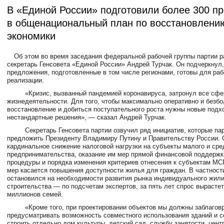
В «Единой России» подготовили более 300 п
в общенациональный план по восстановлени
экономики
Об этом во время заседания федеральной рабочей группы партии р
секретарь Генсовета «Единой России» Андрей Турчак. Он подчеркнул,
предложения, подготовленные в том числе регионами, готовы для раб
реализации.
«Кризис, вызванный пандемией коронавируса, затронул все сф
жизнедеятельности. Для того, чтобы максимально оперативно и безбо
восстановление и добиться поступательного роста нужны новые подх
нестандартные решения», — сказал Андрей Турчак.
Секретарь Генсовета партии озвучил ряд инициатив, которые пар
предложить Президенту Владимиру Путину и Правительству России.
кардинальное снижение налоговой нагрузки на субъекты малого и сре
предпринимательства, оказание им мер прямой финансовой поддержк
процедуры и порядка изменения критериев отнесения к субъектам МС
мер касается повышения доступности жилья для граждан. В частност
остановился на необходимости развития рынка индивидуального жил
строительства — по подсчетам экспертов, за пять лет спрос вырастет
миллионов семей.
«Кроме того, при проектировании объектов мы должны заблагов
предусматривать возможность совместного использования зданий и с
строить отдельно дом культуры, детский сад, службу занятости, цен