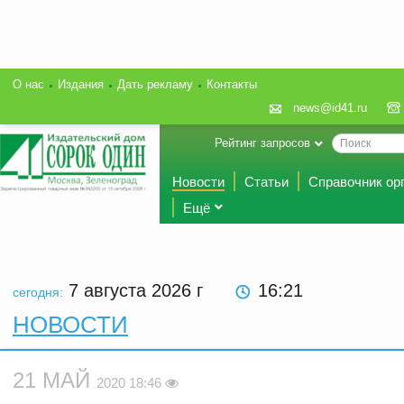
О нас
Издания
Дать рекламу
Контакты
news@id41.ru
Рейтинг запросов
Новости
Статьи
Справочник ор
Ещё
7 августа 2026
г
16:21
сегодня:
НОВОСТИ
21 МАЙ
2020 18:46