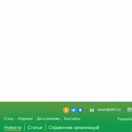
news@id41.ru
О нас
Издания
Дать рекламу
Контакты
Разрабо
Новости
Статьи
Справочник организаций