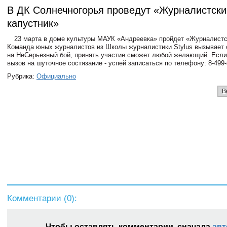
В ДК Солнечногорья проведут «Журналистски
капустник»
23 марта в доме культуры МАУК «Андреевка» пройдет «Журналистс
Команда юных журналистов из Школы журналистики Stylus вызывает 
на НеСерьезный бой, принять участие сможет любой желающий. Если 
вызов на шуточное состязание - успей записаться по телефону: 8-499-
Рубрика:
Официально
В
Комментарии (
0
):
Чтобы оставлять комментарии, сначала
авт