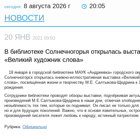
8 августа 2026
г
20:05
сегодня:
НОВОСТИ
20 ЯНВ
2021 09:50
В библиотеке Солнечногорья открылась выст
«Великий художник слова»
19 января в городской библиотеке МАУК «Андреевка» городского ок
Солнечногорск открылась книжно-иллюстративная выставка «Великий
слова», посвящённая жизни и творчеству М.Е. Салтыкова-Щедрина к 
рождения.
Сотрудники библиотеки проводят обзоры выставки, подчёркивая акту
произведений М.Е.Салтыкова-Щедрина в наши дни, отмечая злободне
незыблемость тех тем, которые он поднимал. Он писал не только для
но и для будущих поколений. Важно, что в основе язвительных, остр
произведений писателя лежит любовь к народу, истинный патриотизм.
Рубрика:
Официально