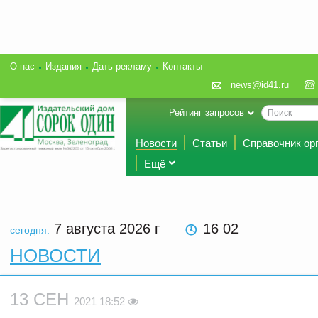
О нас
Издания
Дать рекламу
Контакты
news@id41.ru
Рейтинг запросов
Новости
Статьи
Справочник ор
Ещё
7 августа 2026
г
16 02
сегодня:
НОВОСТИ
13 СЕН
2021 18:52