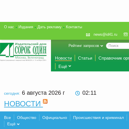
О нас
Издания
Дать рекламу
Контакты
news@id41.ru
Рейтинг запросов
Новости
Статьи
Справочник ор
Ещё
6 августа 2026
г
02:11
сегодня:
НОВОСТИ
Все
Общество
Официально
Происшествия и криминал
Ещё