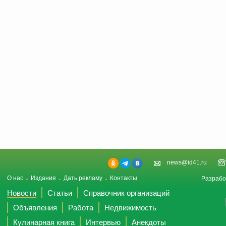
news@id41.ru
О нас
Издания
Дать рекламу
Контакты
Разрабо
Новости
Статьи
Справочник организаций
Объявления
Работа
Недвижимость
Кулинарная книга
Интервью
Анекдоты