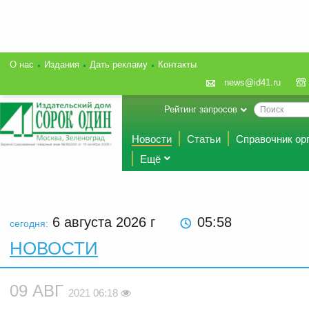
О нас
Издания
Дать рекламу
Контакты
news@id41.ru
Рейтинг запросов
Новости
Статьи
Справочник ор
Ещё
6 августа 2026
г
05 58
сегодня:
НОВОСТИ
09 АВГ
2021 06:18