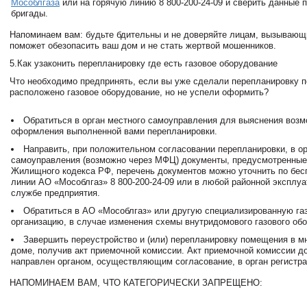
Мособлгаза
или на горячую линию 8 800-200-24-09 и сверить данные 
бригады.
Напоминаем вам: будьте бдительны и не доверяйте лицам, вызывающ
поможет обезопасить ваш дом и не стать жертвой мошенников.
5.Как узаконить перепланировку где есть газовое оборудование
Что необходимо предпринять, если вы уже сделали перепланировку п
расположено газовое оборудование, но не успели оформить?
Обратиться в орган местного самоуправления для выяснения воз
оформления выполненной вами перепланировки.
Направить, при положительном согласовании перепланировки, в ор
самоуправления (возможно через МФЦ) документы, предусмотренные
Жилищного кодекса РФ, перечень документов можно уточнить по бес
линии АО «Мособлгаз» 8 800-200-24-09 или в любой районной эксплу
службе предприятия.
Обратиться в АО «Мособлгаз» или другую специализированную га
организацию, в случае изменения схемы внутридомового газового об
Завершить переустройство и (или) перепланировку помещения в м
доме, получив акт приемочной комиссии. Акт приемочной комиссии д
направлен органом, осуществляющим согласование, в орган регистра
НАПОМИНАЕМ ВАМ, ЧТО КАТЕГОРИЧЕСКИ ЗАПРЕЩЕНО: