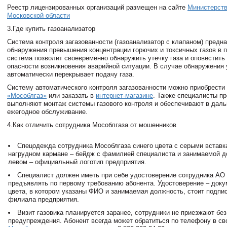
Реестр лицензированных организаций размещен на сайте
Министерств
Московской области
3.Где купить газоанализатор
Система контроля загазованности (газоанализатор с клапаном) предн
обнаружения превышения концентрации горючих и токсичных газов в 
система позволит своевременно обнаружить утечку газа и оповестить
опасности возникновения аварийной ситуации. В случае обнаружения 
автоматически перекрывает подачу газа.
Систему автоматического контроля загазованности можно приобрести
«Мособлгаз»
или заказать в
интернет-магазине
. Также специалисты п
выполняют монтаж системы газового контроля и обеспечивают в дал
ежегодное обслуживание.
4.Как отличить сотрудника Мособлгаза от мошенников
Спецодежда сотрудника Мособлгаза синего цвета с серыми вставк
нагрудном кармане – бейдж с фамилией специалиста и занимаемой д
левом – официальный логотип предприятия.
Специалист должен иметь при себе удостоверение сотрудника АО
предъявлять по первому требованию абонента. Удостоверение – доку
цвета, в котором указаны ФИО и занимаемая должность, стоит подпи
филиала предприятия.
Визит газовика планируется заранее, сотрудники не приезжают без
предупреждения. Абонент всегда может обратиться по телефону в с