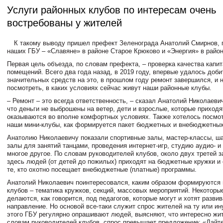
Услуги районных клубов по интересам очень
востребованы у жителей
К такому выводу пришел префект Зеленограда Анатолий Смирнов, 
наших ГБУ – «Славяне» в районе Старое Крюково и «Энергия» в райо
Первая цель объезда, по словам префекта, – проверка качества капи
помещений. Всего два года назад, в 2019 году, впервые удалось доб
значительных средств на это, в прошлом году ремонт завершился, и 
посмотреть, в каких условиях сейчас живут наши районные клубы.
– Ремонт – это всегда ответственность, – сказал Анатолий Николаевич
что деньги не выброшены на ветер, дети и взрослые, которые приходя
оказываются во вполне комфортных условиях. Также хотелось посмот
наши мини-клубы, как формируется пакет бюджетных и внебюджетных
Анатолию Николаевичу показали спортивные залы, мастер-классы, ш
залы для занятий танцами, проведения интернет-игр, студию аудио- и
многое другое. По словам руководителей клубов, около двух третей
здесь людей (от детей до пожилых) приходят на бюджетные кружки и с
те, кто охотно посещает внебюджетные (платные) программы.
Анатолий Николаевич поинтересовался, каким образом формируются
клубов – тематика кружков, секций, массовых мероприятий. Некоторы
делаются, как говорится, под педагогов, которые могут и хотят развив
направление. Но основой все-таки служит спрос жителей на ту или ин
этого ГБУ регулярно опрашивают людей, выясняют, что интересно жит
словам руководителей клубов, спрос превышает предложение: «Дайт