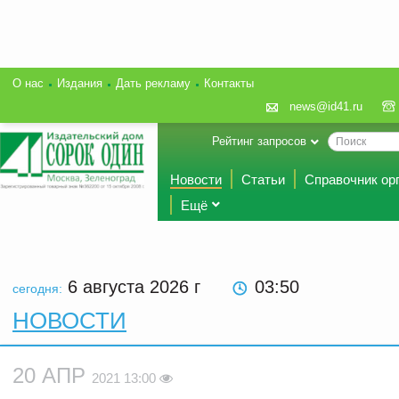
О нас
Издания
Дать рекламу
Контакты
news@id41.ru
Рейтинг запросов
Новости
Статьи
Справочник ор
Ещё
6 августа 2026
г
03:50
сегодня:
НОВОСТИ
20 АПР
2021 13:00