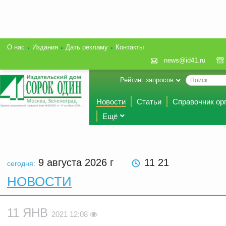
О нас
Издания
Дать рекламу
Контакты
news@id41.ru
Рейтинг запросов
Новости
Статьи
Справочник ор
Ещё
9 августа 2026
г
11 21
сегодня:
НОВОСТИ
11 ЯНВ
2021 12:08