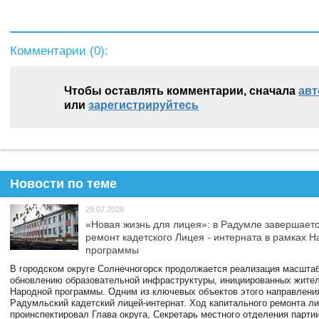
Комментарии (
0
):
Чтобы оставлять комментарии, сначала
авт
или
зарегистрируйтесь
Новости по теме
29.07.2026
«Новая жизнь для лицея»: в Радумле завершает
ремонт кадетского Лицея - интерната в рамках 
программы
В городском округе Солнечногорск продолжается реализация масштаб
обновлению образовательной инфраструктуры, инициированных жите
Народной программы. Одним из ключевых объектов этого направлени
Радумльский кадетский лицей-интернат. Ход капитального ремонта л
проинспектировал Глава округа, Секретарь местного отделения парти