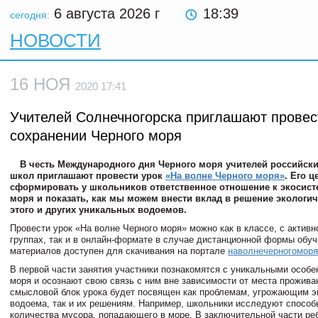
6 августа 2026
г
18:39
сегодня:
НОВОСТИ
16 НОЯ
2020 17:41
Учителей Солнечногорска приглашают провес
сохранении Черного моря
В честь Международного дня Черного моря учителей российск
школ приглашают провести урок
«На волне Черного моря»
. Его 
сформировать у школьников ответственное отношение к экосист
моря и показать, как мы можем внести вклад в решение экологи
этого и других уникальных водоемов.
Провести урок «На волне Черного моря» можно как в классе, с активн
группах, так и в онлайн-формате в случае дистанционной формы обуч
материалов доступен для скачивания на портале
наволнечерногомор
В первой части занятия участники познакомятся с уникальными особ
моря и осознают свою связь с ним вне зависимости от места прожив
смысловой блок урока будет посвящен как проблемам, угрожающим э
водоема, так и их решениям. Например, школьники исследуют спосо
количества мусора, попадающего в море. В заключительной части ре