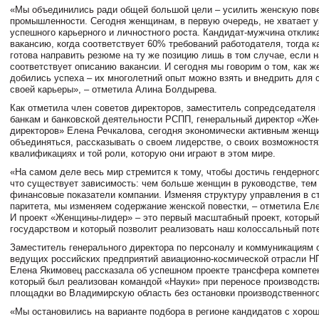
«Мы объединились ради общей большой цели – усилить женскую пове
промышленности. Сегодня женщинам, в первую очередь, не хватает 
успешного карьерного и личностного роста. Кандидат-мужчина отклик
вакансию, когда соответствует 60% требований работодателя, тогда 
готова направить резюме на ту же позицию лишь в том случае, если 
соответствует описанию вакансии. И сегодня мы говорим о том, как
добились успеха – их многолетний опыт можно взять и внедрить для с
своей карьеры», – отметила Алина Болдырева.
Как отметила член советов директоров, заместитель сопредседателя
банкам и банковской деятельности РСПП, генеральный директор «Же
директоров» Елена Речкалова, сегодня экономически активным женщ
объединяться, рассказывать о своем лидерстве, о своих возможностя
квалификациях и той роли, которую они играют в этом мире.
«На самом деле весь мир стремится к тому, чтобы достичь гендерног
что существует зависимость: чем больше женщин в руководстве, те
финансовые показатели компании. Изменяя структуру управления в с
паритета, мы изменяем содержание женской повестки, – отметила Еле
И проект «Женщины-лидер» – это первый масштабный проект, которы
государством и который позволит реализовать наш колоссальный пот
Заместитель генерального директора по персоналу и коммуникациям 
ведущих российских предприятий авиационно-космической отрасли Н
Елена Якимовец рассказала об успешном проекте трансфера компетен
который был реализован командой «Науки» при переносе производств
площадки во Владимирскую область без остановки производственного
«Мы остановились на варианте подбора в регионе кандидатов с хоро