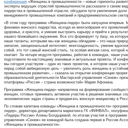
конференция
«Женщины в промышленности – новые горизонты развити
эксперты ведущих отраслей промышленности рассказали о своем вид
лидерства в промышленной отрасли, обсудили пути увеличения доли 
менеджменте промышленных компаний и предпринимательском секто
«В этом году программа «Женщина-лидер» была запущена впервые. 
феномен женского лидерства, исходя из многообразия его проявлений
здоровье, и красота, и умение выстроить карьеру и прийти к результа
нашего ближайшего окружение. Все это формирует ту базу, на котор
наши таланты, которыми мы как женщины обладаем – это наша природ
эмпатия, эмоциональный интеллект, многозадачность, умение вдохнов
собой, это тот самый женский стиль, та особая мягкая сила, которой 
хватает. За четыре модуля программы, работая в командах, наши уча
подготовили по-настоящему значимые и актуальные проекты. И конфе
мы сегодня участвуем – один из таких проектов, в котором наши учас
перед собой амбициозную цель – увеличить роль женщины в устойчи
промышленном развитии», – сказала на открытии конференции прорек
образовательной деятельности Мастерской управления «Сенеж» през
платформы «Россия – страна возможностей» Мария Афонина.
Программа «Женщина-лидер» направлена на формирование сообщес
женщин, готовых принимать активное участие в решении значимых со
экономических задач страны и продвигать женскую инициативу в Росс
По словам капитана команды «Женщина в промышленности» програ
лидер», директора департамента маркетинга ГК «ФИНВАЛ», полуфина
«Лидеры России» Алины Болдыревой, по итогам участия в программе
управления «Сенеж» ее командой была создана первая в России Асс
«Женщины в промышленности».