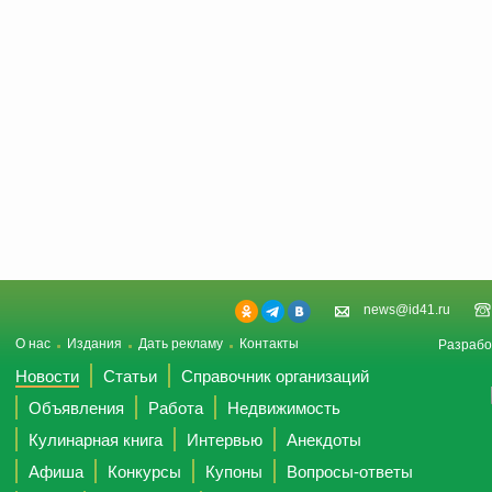
news@id41.ru
О нас
Издания
Дать рекламу
Контакты
Разрабо
Новости
Статьи
Справочник организаций
Объявления
Работа
Недвижимость
Кулинарная книга
Интервью
Анекдоты
Афиша
Конкурсы
Купоны
Вопросы-ответы