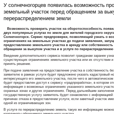
У солнечногорцев появилась возможность пр
земельный участок перед обращением за вык
перераспределением земли
Возможность проверить участок на оборотоспособность появил
двух популярных услугах по земле для жителей городского округ
Солнечногорск. Сервис предпроверки, позволяющий узнать о в
ограничениях на земельных участках до подачи заявления, запущ
предоставлению земельного участка в аренду или собственность 
обращении за выкупом участка и в услуге по перераспределению
Введение дополнительного сервиса позволит гражданам заранее узна
существующих ограничениях земельного участка или их отсутствии и
принять решение.
При подаче заявления на предоставление участка в собственность без
заявителю в рамках услуги будет предложено указать кадастровый н
интересующего его земельного участка, после чего в автоматическо
будет предоставлен доступ к сервису «градпроработка», в котором от
информация о возможных ограничениях указанного земельного участк
охранных зонах и других ограничениях. Перед дальнейшим заполнени
государственную услугу заявитель будет ознакомлен с информацией
причинах отказа в предоставлении услуги, если заветный участок име
одной из ограничивающих зон.
В услуге по перераспределению земель такую же информацию можно 
координаты образуемого земельного участка.