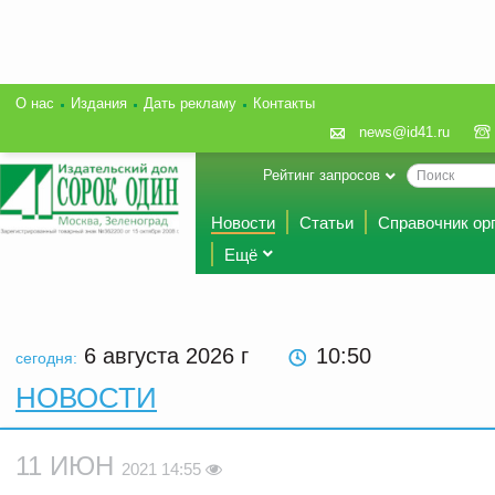
О нас
Издания
Дать рекламу
Контакты
news@id41.ru
Рейтинг запросов
Новости
Статьи
Справочник ор
Ещё
6 августа 2026
г
10:50
сегодня:
НОВОСТИ
11 ИЮН
2021 14:55