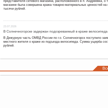
представителя сетевого магазина, расположенного в п. Андреевка, о т
магазине была совершена кража товарно-материальных ценностей на
тысячи рублей.
23.07.2026
В Солнечногорске задержан подозреваемый в краже велосипеда
В Дежурную часть ОМВД России по г.о. Солнечногорск поступило зая
местного жителя о краже из подъезда велосипеда. Сумма ущерба сос
рублей.
Вс