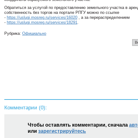
Обратиться за услугой по предоставлению земельного участка в арен
собственность без торгов на портале РПГУ можно по ссылке
-
https://uslugi.mosreg.ru/services/16020
, а за перераспределением
-
https://uslugi.mosreg.ru/services/18291
.
Рубрика:
Официально
В
Комментарии (
0
):
Чтобы оставлять комментарии, сначала
авт
или
зарегистрируйтесь