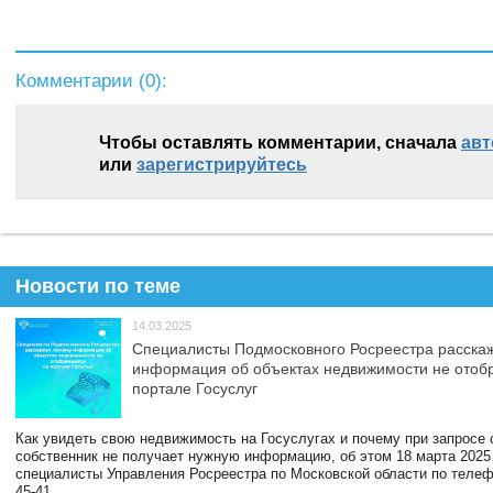
Комментарии (
0
):
Чтобы оставлять комментарии, сначала
авт
или
зарегистрируйтесь
Новости по теме
14.03.2025
Специалисты Подмосковного Росреестра расскаж
информация об объектах недвижимости не отоб
портале Госуслуг
Как увидеть свою недвижимость на Госуслугах и почему при запросе
собственник не получает нужную информацию, об этом 18 марта 2025
специалисты Управления Росреестра по Московской области по телефо
45-41.