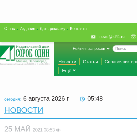
О нас
Издания
Дать рекламу
Контакты
news@id41.ru
Рейтинг запросов
Новости
Статьи
Справочник ор
Ещё
6 августа 2026
г
05:48
сегодня:
НОВОСТИ
25 МАЙ
2021 08:53