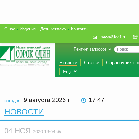
О нас
Издания
Дать рекламу
Контакты
news@id41.ru
Рейтинг запросов
Новости
Статьи
Справочник ор
Ещё
9 августа 2026
г
17 47
сегодня:
НОВОСТИ
04 НОЯ
2020 18:04