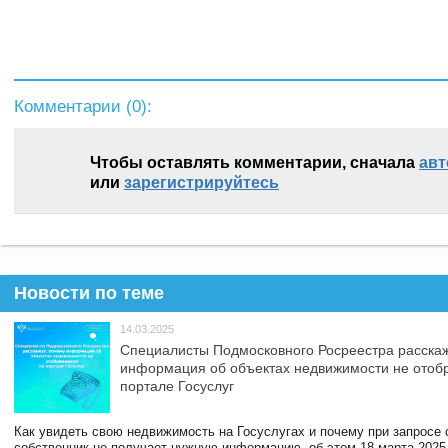
Комментарии (
0
):
Чтобы оставлять комментарии, сначала
авт
или
зарегистрируйтесь
Новости по теме
14.03.2025
Специалисты Подмосковного Росреестра расскаж
информация об объектах недвижимости не отоб
портале Госуслуг
Как увидеть свою недвижимость на Госуслугах и почему при запросе
собственник не получает нужную информацию, об этом 18 марта 2025