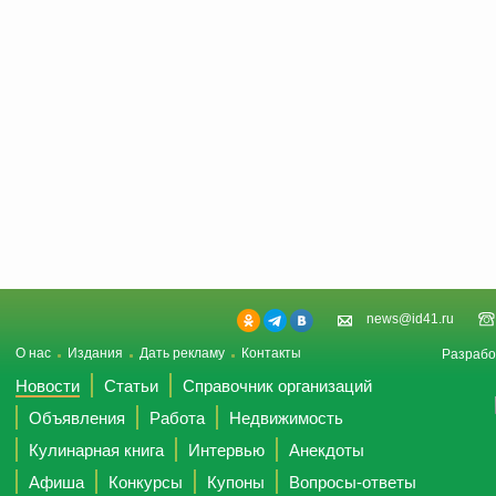
news@id41.ru
О нас
Издания
Дать рекламу
Контакты
Разрабо
Новости
Статьи
Справочник организаций
Объявления
Работа
Недвижимость
Кулинарная книга
Интервью
Анекдоты
Афиша
Конкурсы
Купоны
Вопросы-ответы