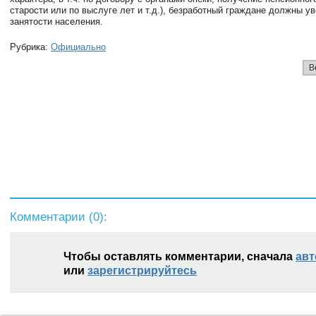
старости или по выслуге лет и т.д.), безработный граждане должны у
занятости населения.
Рубрика:
Официально
В
Комментарии (
0
):
Чтобы оставлять комментарии, сначала
авт
или
зарегистрируйтесь