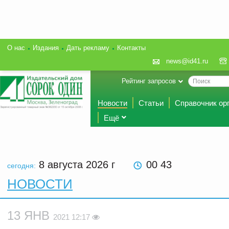
О нас
Издания
Дать рекламу
Контакты
news@id41.ru
Рейтинг запросов
Новости
Статьи
Справочник ор
Ещё
8 августа 2026
г
00 43
сегодня:
НОВОСТИ
13 ЯНВ
2021 12:17