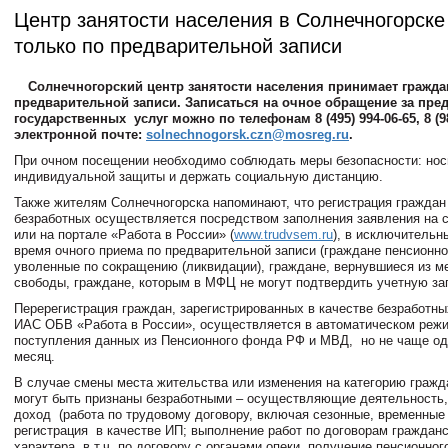
Центр занятости населения в Солнечногорске
только по предварительной записи
Солнечногорский центр занятости населения принимает гражда
предварительной записи. Записаться на очное обращение за пре
государственных услуг можно по телефонам 8 (495) 994-06-65, 8 (98
электронной почте:
solnechnogorsk.czn@mosreg.ru
.
При очном посещении необходимо соблюдать меры безопасности: нос
индивидуальной защиты и держать социальную дистанцию.
Также жителям Солнечногорска напоминают, что регистрация граждан
безработных осуществляется посредством заполнения заявления на с
или на портале «Работа в России» (
www.trudvsem.ru
), в исключительн
время очного приема по предварительной записи (граждане пенсионно
уволенные по сокращению (ликвидации), граждане, вернувшиеся из м
свободы, граждане, которым в МФЦ не могут подтвердить учетную зап
Перерегистрация граждан, зарегистрированных в качестве безработн
ИАС ОБВ «Работа в России», осуществляется в автоматическом реж
поступления данных из Пенсионного фонда РФ и МВД, но не чаще од
месяц.
В случае смены места жительства или изменения на категорию гражд
могут быть признаны безработными – осуществляющие деятельность
доход (работа по трудовому договору, включая сезонные, временные
регистрация в качестве ИП; выполнение работ по договорам гражданс
характера, в т.ч. по договору с органами опеки, получение пенсионног