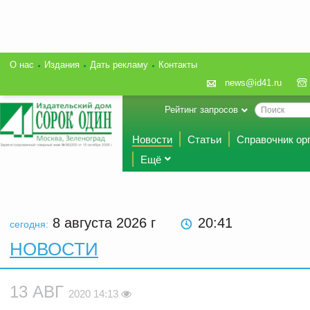
О нас
Издания
Дать рекламу
Контакты
news@id41.ru
Рейтинг запросов
Новости
Статьи
Справочник ор
Ещё
8 августа 2026
г
20:41
сегодня:
НОВОСТИ
13 АВГ
2020 14:13