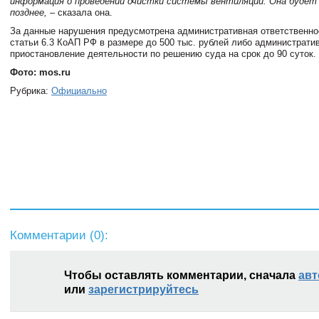
информация о проведении очистки системы вентиляции. Она будет
позднее,
– сказала она.
За данные нарушения предусмотрена административная ответственнос
статьи 6.3 КоАП РФ в размере до 500 тыс. рублей либо администрати
приостановление деятельности по решению суда на срок до 90 суток.
Фото: mos.ru
Рубрика:
Официально
Комментарии (
0
):
Чтобы оставлять комментарии, сначала
авт
или
зарегистрируйтесь