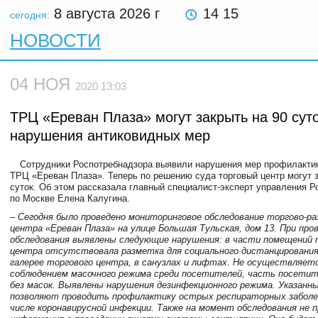
8 августа 2026
г
14 15
сегодня:
НОВОСТИ
04 НОЯ
2020 13:03
ТРЦ «Ереван Плаза» могут закрыть на 90 суто
нарушения антиковидных мер
Сотрудники Роспотребнадзора выявили нарушения мер профилактик
ТРЦ «Ереван Плаза». Теперь по решению суда торговый центр могут з
суток. Об этом рассказала главный специалист-эксперт управления Р
по Москве Елена Калугина.
– Сегодня было проведено мониторинговое обследование торгово-р
центра «Ереван Плаза» на улице Большая Тульская, дом 13. При про
обследования выявлены следующие нарушения: в части помещений 
центра отсутствовала разметка для социального дистанцирования
галерее торгового центра, в санузлах и лифтах. Не осуществляет
соблюдением масочного режима среди посетителей, часть посетит
без масок. Выявлены нарушения дезинфекционного режима. Указанн
позволяют проводить профилактику острых респираторных заболе
числе коронавирусной инфекции. Также на момент обследования не 