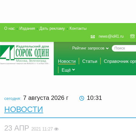
О нас
Издания
Дать рекламу
Контакты
news@id41.ru
Рейтинг запросов
Новости
Статьи
Справочник ор
Ещё
7 августа 2026
г
10:31
сегодня:
НОВОСТИ
23 АПР
2021 11:27