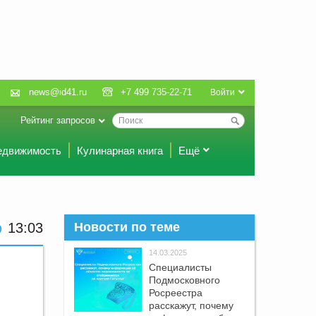
news@id41.ru
+7 499 735-22-71
Войти
Рейтинг запросов
едвижимость
Кулинарная книга
Ещё
13:03
Новости по теме
14.03.2025
Специалисты
Подмосковного
Росреестра
расскажут, почему