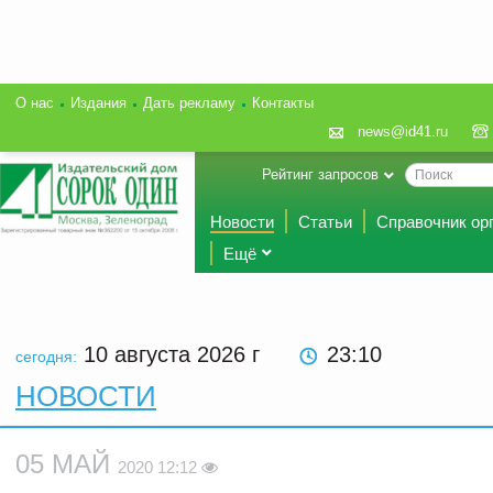
О нас
Издания
Дать рекламу
Контакты
news@id41.ru
Рейтинг запросов
Новости
Статьи
Справочник ор
Ещё
10 августа 2026
г
23:10
сегодня:
НОВОСТИ
05 МАЙ
2020 12:12