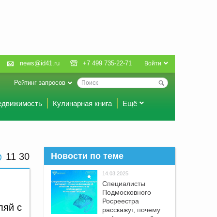
news@id41.ru
+7 499 735-22-71
Войти
Рейтинг запросов
едвижимость
Кулинарная книга
Ещё
11 30
Новости по теме
14.03.2025
Специалисты
Подмосковного
Росреестра
ляй с
расскажут, почему