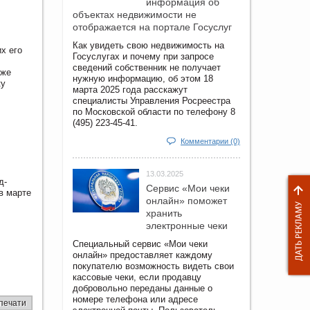
информация об
объектах недвижимости не
отображается на портале Госуслуг
Как увидеть свою недвижимость на
х его
Госуслугах и почему при запросе
сведений собственник не получает
уже
нужную информацию, об этом 18
ку
марта 2025 года расскажут
специалисты Управления Росреестра
по Московской области по телефону 8
(495) 223-45-41.
Комментарии (0)
13.03.2025
д-
Сервис «Мои чеки
в марте
онлайн» поможет
хранить
электронные чеки
Специальный сервис «Мои чеки
онлайн» предоставляет каждому
покупателю возможность видеть свои
кассовые чеки, если продавцу
добровольно переданы данные о
номере телефона или адресе
печати