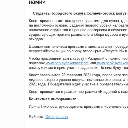
нами»
Студенты городского округа Солнечногорск могут
Квест предполагает два уровня участия: для вузов, гд
на постоянной основе. Задания первого уровня направл
вовлечение студентов в процесс сортировки и обучение
существующих практик раздельного сбора мусора в вуз
отходов.
Важным компонентом программы квеста станет проведе
всероссийской акции по сбору вторсырья «Recycle it!» 
Чтобы присоединиться к квесту «Разделяй с нами», не
порталах
www.рсо.вузэкоквест.рф
или
www.рсо2.вузэко
инструкциями и приступить к заданиям. По ним будут 
Квест завершится 28 февраля 2021 года, после чего жюр
лидеров второго уровня получат полезные экопризы, а 
2021 года. Победителей ждет участие в образовательны
Квест проводится в рамках программы «Разделяй с нам
Контактная информация:
Ирина Тихонова, руководитель программы «Зеленые вузы
Рубрика:
Официально