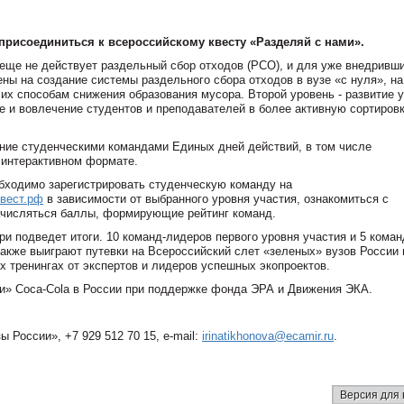
 присоединиться к всероссийскому квесту «Разделяй с нами».
е еще не действует раздельный сбор отходов (РСО), и для уже внедривши
ены на создание системы раздельного сбора отходов в вузе «с нуля», на
 их способам снижения образования мусора. Второй уровень - развитие 
е и вовлечение студентов и преподавателей в более активную сортиров
ние студенческими командами Единых дней действий, в том числе
в интерактивном формате.
обходимо зарегистрировать студенческую команду на
квест.рф
в зависимости от выбранного уровня участия, ознакомиться с
начисляться баллы, формирующие рейтинг команд.
и подведет итоги. 10 команд-лидеров первого уровня участия и 5 коман
также выиграют путевки на Всероссийский слет «зеленых» вузов России 
х тренингах от экспертов и лидеров успешных экопроектов.
и» Coca-Cola в России при поддержке фонда ЭРА и Движения ЭКА.
 России», +7 929 512 70 15, e-mail:
irinatikhonova@ecamir.ru
.
Версия для 