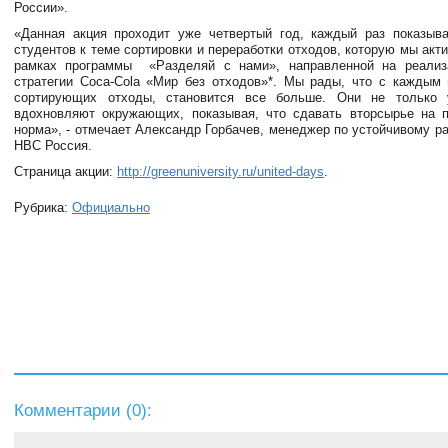
России».
«Данная акция проходит уже четвертый год, каждый раз показыв
студентов к теме сортировки и переработки отходов, которую мы акт
рамках программы «Разделяй с нами», направленной на реализ
стратегии Coca-Cola «Мир без отходов»*. Мы рады, что с каждым 
сортирующих отходы, становится все больше. Они не только 
вдохновляют окружающих, показывая, что сдавать вторсырье на п
норма», - отмечает Александр Горбачев, менеджер по устойчивому р
HBC Россия.
Страница акции:
http://greenuniversity.ru/united-days
.
Рубрика:
Официально
Комментарии (
0
):