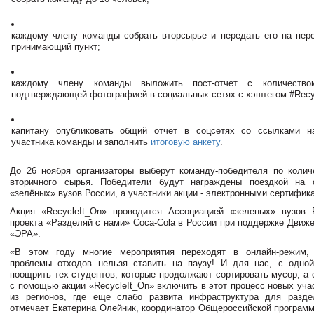
каждому члену команды собрать вторсырье и передать его на пер
принимающий пункт;
каждому члену команды выложить пост-отчет с количество
подтверждающей фотографией в социальных сетях с хэштегом #Recy
капитану опубликовать общий отчет в соцсетях со ссылками н
участника команды и заполнить
итоговую анкету
.
До 26 ноября организаторы выберут команду-победителя по колич
вторичного сырья. Победители будут награждены поездкой на 
«зелёных» вузов России, а участники акции - электронными сертифик
Акция «RecycleIt_On» проводится Ассоциацией «зеленых» вузов 
проекта «Разделяй с нами» Coca-Cola в России при поддержке Движ
«ЭРА».
«В этом году многие мероприятия переходят в онлайн-режим,
проблемы отходов нельзя ставить на паузу! И для нас, с одной
поощрить тех студентов, которые продолжают сортировать мусор, а 
с помощью акции «RecycleIt_On» включить в этот процесс новых уча
из регионов, где еще слабо развита инфраструктура для раздел
отмечает Екатерина Олейник, координатор Общероссийской програм