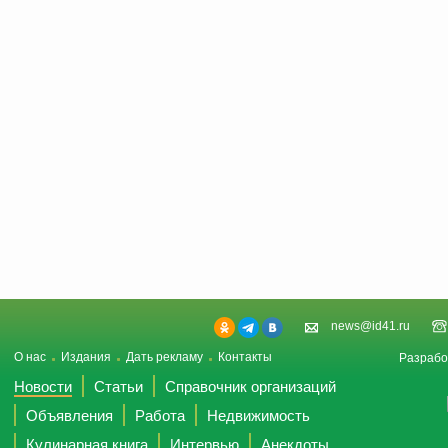
news@id41.ru
О нас
Издания
Дать рекламу
Контакты
Разрабо
Новости
Статьи
Справочник организаций
Объявления
Работа
Недвижимость
Кулинарная книга
Интервью
Анекдоты