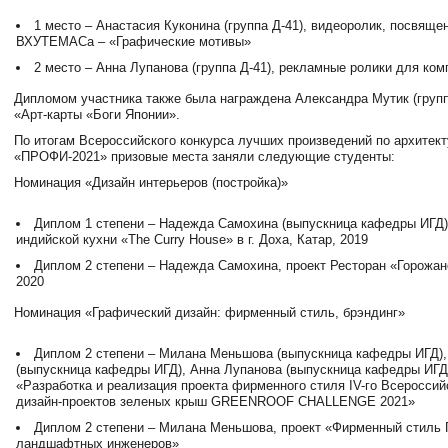
1 место – Анастасия Куконина (группа Д-41), видеоролик, посвяще
ВХУТЕМАСа – «Графические мотивы»
2 место – Анна Лупанова (группа Д-41), рекламные ролики для комп
Дипломом участника также была награждена Александра Мутик (группа
«Арт-карты «Боги Японии».
По итогам Всероссийского конкурса лучших произведений по архитект
«ПРОФИ-2021» призовые места заняли следующие студенты:
Номинация «Дизайн интерьеров (постройка)»
Диплом 1 степени – Надежда Самохина (выпускница кафедры ИГД),
индийской кухни «The Curry House» в г. Доха, Катар, 2019
Диплом 2 степени – Надежда Самохина, проект Ресторан «Горожане
2020
Номинация «Графический дизайн: фирменный стиль, брэндинг»
Диплом 2 степени – Милана Меньшова (выпускница кафедры ИГД),
(выпускница кафедры ИГД), Анна Лупанова (выпускница кафедры ИГД)
«Разработка и реализация проекта фирменного стиля IV-го Всероссий
дизайн-проектов зеленых крыш GREENROOF CHALLENGE 2021»
Диплом 2 степени – Милана Меньшова, проект «Фирменный стиль 
ландшафтных инженеров»