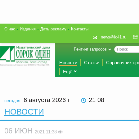
О нас
Издания
Дать рекламу
Контакты
news@id41.ru
Рейтинг запросов
Новости
Статьи
Справочник ор
Ещё
6 августа 2026
г
21 08
сегодня:
НОВОСТИ
06 ИЮН
2021 11:38