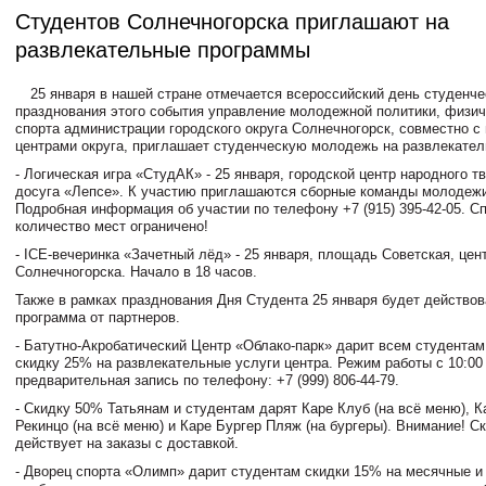
Студентов Солнечногорска приглашают на
развлекательные программы
25 января в нашей стране отмечается всероссийский день студенче
празднования этого события управление молодежной политики, физич
спорта администрации городского округа Солнечногорск, совместно 
центрами округа, приглашает студенческую молодежь на развлекате
- Логическая игра «СтудАК» - 25 января, городской центр народного т
досуга «Лепсе». К участию приглашаются сборные команды молодежи
Подробная информация об участии по телефону +7 (915) 395-42-05. С
количество мест ограничено!
- ICE-вечеринка «Зачетный лёд» - 25 января, площадь Советская, цен
Солнечногорска. Начало в 18 часов.
Также в рамках празднования Дня Студента 25 января будет действов
программа от партнеров.
- Батутно-Акробатический Центр «Облако-парк» дарит всем студентам
скидку 25% на развлекательные услуги центра. Режим работы с 10:00 
предварительная запись по телефону: +7 (999) 806-44-79.
- Скидку 50% Татьянам и студентам дарят Каре Клуб (на всё меню), К
Рекинцо (на всё меню) и Каре Бургер Пляж (на бургеры). Внимание! С
действует на заказы с доставкой.
- Дворец спорта «Олимп» дарит студентам скидки 15% на месячные и