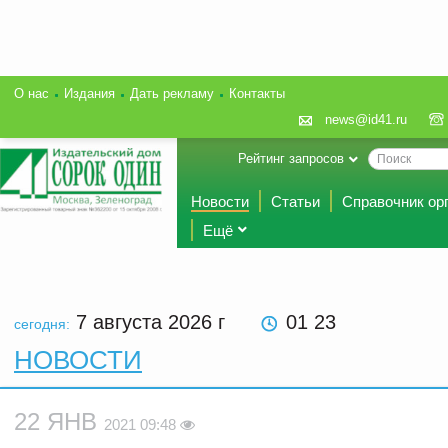
О нас
Издания
Дать рекламу
Контакты
news@id41.ru
Рейтинг запросов
Новости
Статьи
Справочник ор
Ещё
7 августа 2026
г
01 23
сегодня:
НОВОСТИ
22 ЯНВ
2021 09:48