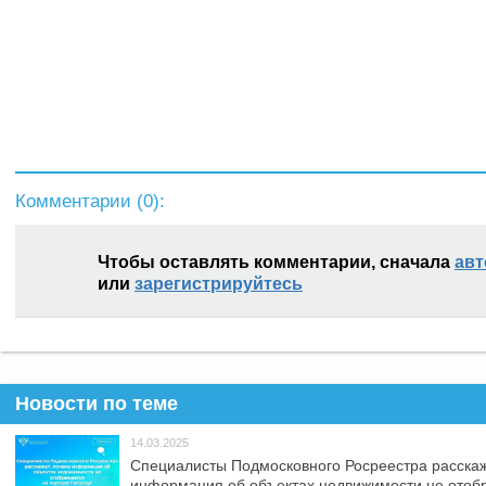
Комментарии (
0
):
Чтобы оставлять комментарии, сначала
авт
или
зарегистрируйтесь
Новости по теме
14.03.2025
Специалисты Подмосковного Росреестра расскаж
информация об объектах недвижимости не отоб