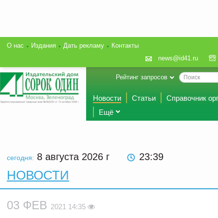
О нас
Издания
Дать рекламу
Контакты
news@id41.ru
Рейтинг запросов
Новости
Статьи
Справочник ор
Ещё
8 августа 2026
г
23:39
сегодня:
НОВОСТИ
03 ФЕВ
2021 14:35