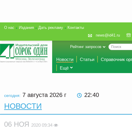
О нас
Издания
Дать рекламу
Контакты
news@id41.ru
Рейтинг запросов
Новости
Статьи
Справочник ор
Ещё
7 августа 2026
г
22:40
сегодня:
НОВОСТИ
06 НОЯ
2020 09:34