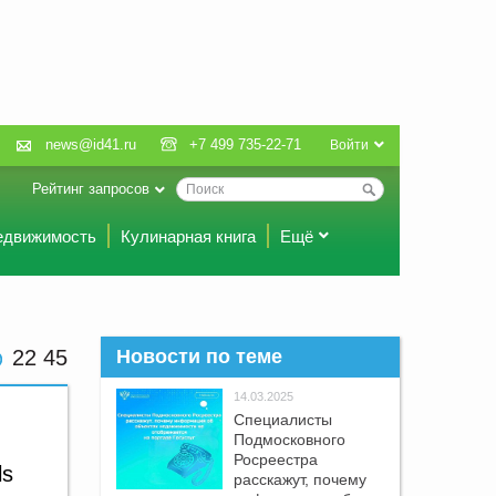
news@id41.ru
+7 499 735-22-71
Войти
Рейтинг запросов
едвижимость
Кулинарная книга
Ещё
22 45
Новости по теме
14.03.2025
Специалисты
Подмосковного
Росреестра
ls
расскажут, почему