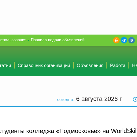
использования
Правила подачи объявлений
татьи
Справочник организаций
Объявления
Работа
Н
6 августа 2026
г
сегодня:
студенты колледжа «Подмосковье» на WorldSkil